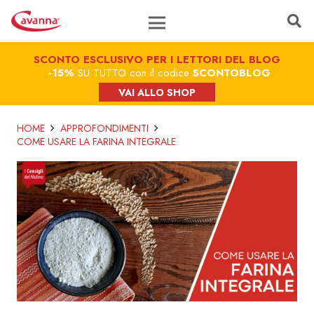
SCONTO ESCLUSIVO PER I LETTORI DEL BLOG
-15%
SU TUTTO con il codice
SCONTOBLOG
VAI ALLO SHOP
HOME
APPROFONDIMENTI
COME USARE LA FARINA INTEGRALE