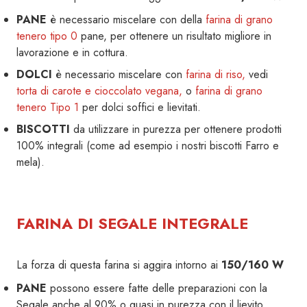
PANE
è necessario miscelare con della
farina di grano
tenero tipo 0
pane, per ottenere un risultato migliore in
lavorazione e in cottura.
DOLCI
è necessario miscelare con
farina di riso,
vedi
torta di carote e cioccolato vegana,
o
farina di grano
tenero Tipo 1
per dolci soffici e lievitati.
BISCOTTI
da utilizzare in purezza per ottenere prodotti
100% integrali (come ad esempio i nostri biscotti Farro e
mela).
FARINA DI SEGALE INTEGRALE
La forza di questa farina si aggira intorno ai
150/160 W
PANE
possono essere fatte delle preparazioni con la
Segale anche al 90% o quasi in purezza con il lievito