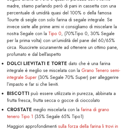
madre, stiamo parlando però di pani in cassetta con una
percentuale di umidità quasi del 100% o della famosa
Tourte di seigle con solo farina di segale integrale. Se
invece siete alle prime armi vi consigliamo di miscelare la
nostra Segale con la
Tipo 0
, (70%Tipo 0, 30% Segale
per la prima volta) con un’umidità del pane del 60/65%
circa. Riuscirete sicuramente ad ottenere un ottimo pane,
profumato e dal bell’aspetto
DOLCI LIEVITATI E TORTE
dato che è una farina
integrale è meglio se miscelata con la
Grano Tenero semi-
integrale Super
(30% Segale 70% Super) per alleggerire
l’impasto e far si che lieviti.
BISCOTTI
può essere utilizzata in purezza, abbinata a
frutta fresca, frutta secca o gocce di cioccolato
CROSTATE
meglio miscelarla con la
farina di grano
tenero Tipo 1
(35% Segale 65% Tipo1)
Maggiori approfondimenti
sulla forza della farina li trovi in