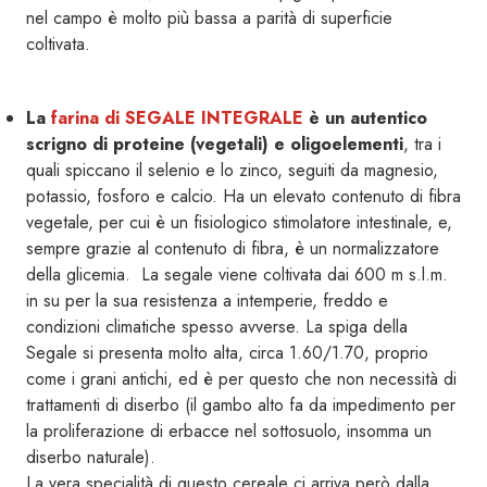
nel campo è molto più bassa a parità di superficie
coltivata.
La
farina di SEGALE INTEGRALE
è un autentico
scrigno di proteine (vegetali) e oligoelementi
, tra i
quali spiccano il selenio e lo zinco, seguiti da magnesio,
potassio, fosforo e calcio. Ha un elevato contenuto di fibra
vegetale, per cui è un fisiologico stimolatore intestinale, e,
sempre grazie al contenuto di fibra, è un normalizzatore
della glicemia. La segale viene coltivata dai 600 m s.l.m.
in su per la sua resistenza a intemperie, freddo e
condizioni climatiche spesso avverse. La spiga della
Segale si presenta molto alta, circa 1.60/1.70, proprio
come i grani antichi, ed è per questo che non necessità di
trattamenti di diserbo (il gambo alto fa da impedimento per
la proliferazione di erbacce nel sottosuolo, insomma un
diserbo naturale).
La vera specialità di questo cereale ci arriva però dalla