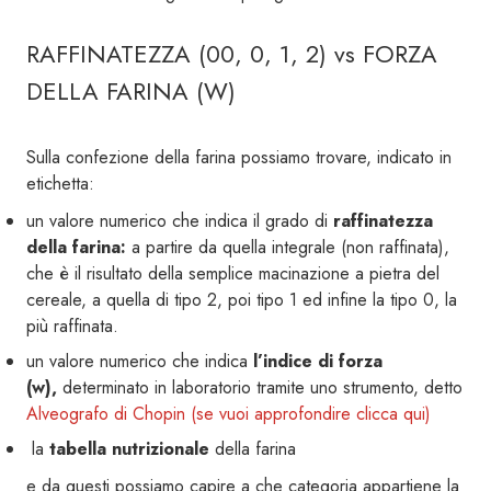
RAFFINATEZZA (00, 0, 1, 2) vs FORZA
DELLA FARINA (W)
Sulla confezione della farina possiamo trovare, indicato in
etichetta:
un valore numerico che indica il grado di
raffinatezza
della farina:
a partire da quella integrale (non raffinata),
che è il risultato della semplice macinazione a pietra del
cereale, a quella di tipo 2, poi tipo 1 ed infine la tipo 0, la
più raffinata.
un valore numerico che indica
l’indice di forza
(w),
determinato in laboratorio tramite uno strumento, detto
Alveografo di Chopin (se vuoi approfondire clicca qui)
la
tabella nutrizionale
della farina
e da questi possiamo capire a che categoria appartiene la