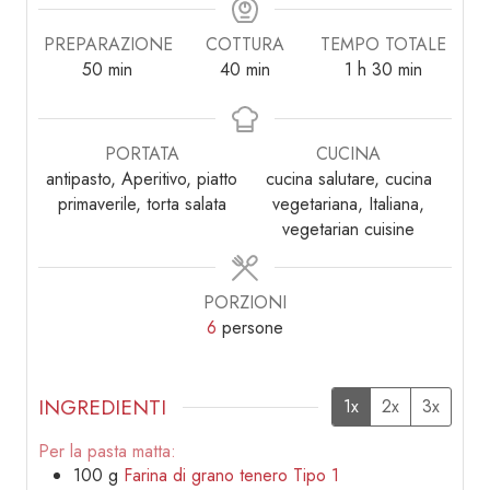
PREPARAZIONE
COTTURA
TEMPO TOTALE
minuti
minuti
ora
minuti
50
min
40
min
1
h
30
min
PORTATA
CUCINA
antipasto, Aperitivo, piatto
cucina salutare, cucina
primaverile, torta salata
vegetariana, Italiana,
vegetarian cuisine
PORZIONI
6
persone
INGREDIENTI
1x
2x
3x
Per la pasta matta:
100
g
Farina di grano tenero Tipo 1