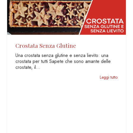
Bagna Cauda – La Salsa Piemontese
con Aglio e Acciughe
Scopri e delizia il palato con la salsa piemontese
che scalda le fredde giornate d’inverno La bagna
cauda…
Leggi tutto