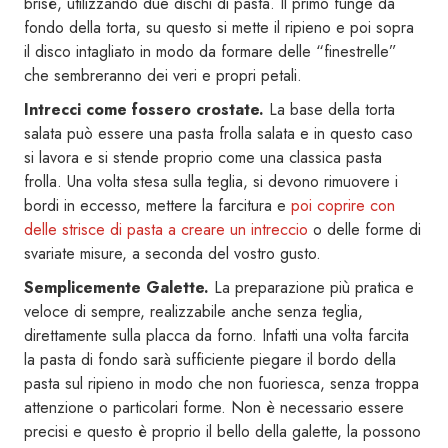
brisè, utilizzando due dischi di pasta. Il primo funge da
fondo della torta, su questo si mette il ripieno e poi sopra
il disco intagliato in modo da formare delle “finestrelle”
che sembreranno dei veri e propri petali.
Intrecci come fossero crostate.
La base della torta
salata può essere una pasta frolla salata e in questo caso
si lavora e si stende proprio come una classica pasta
frolla. Una volta stesa sulla teglia, si devono rimuovere i
bordi in eccesso, mettere la farcitura e
poi coprire con
delle strisce di pasta a creare un intreccio
o delle forme di
svariate misure, a seconda del vostro gusto.
Semplicemente Galette.
La preparazione più pratica e
veloce di sempre, realizzabile anche senza teglia,
direttamente sulla placca da forno. Infatti una volta farcita
la pasta di fondo sarà sufficiente piegare il bordo della
pasta sul ripieno in modo che non fuoriesca, senza troppa
attenzione o particolari forme. Non è necessario essere
precisi e questo è proprio il bello della galette, la possono