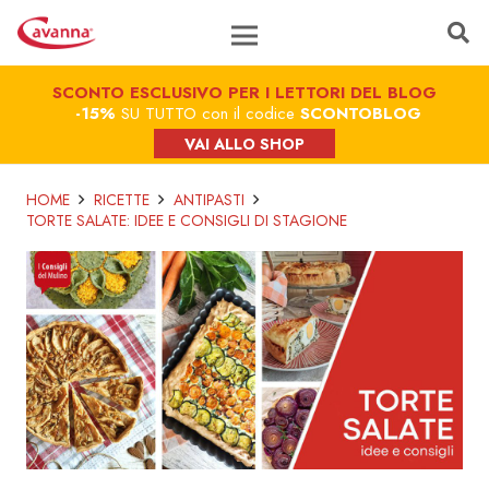
SCONTO ESCLUSIVO PER I LETTORI DEL BLOG
-15%
SU TUTTO con il codice
SCONTOBLOG
VAI ALLO SHOP
HOME
RICETTE
ANTIPASTI
TORTE SALATE: IDEE E CONSIGLI DI STAGIONE