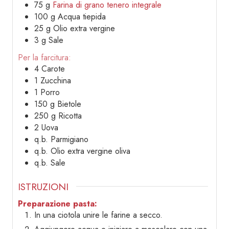
75
g
Farina di grano tenero integrale
100
g
Acqua tiepida
25
g
Olio extra vergine
3
g
Sale
Per la farcitura:
4
Carote
1
Zucchina
1
Porro
150
g
Bietole
250
g
Ricotta
2
Uova
q.b.
Parmigiano
q.b.
Olio extra vergine oliva
q.b.
Sale
ISTRUZIONI
Preparazione pasta:
In una ciotola unire le farine a secco.