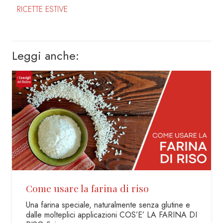
RICETTE ESTIVE
Leggi anche:
Dosi e utilizzi del malto d’orzo
COS’E’ IL MALTO E COME SI OTTIENE? E’ un
prodotto ottenuto dalla germinazione dell’orzo.