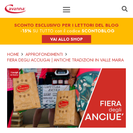
SCONTO ESCLUSIVO PER I LETTORI DEL BLOG
-15%
SU TUTTO con il codice
SCONTOBLOG
VAI ALLO SHOP
HOME
APPROFONDIMENTI
FIERA DEGLI ACCIUGAI | ANTICHE TRADIZIONI IN VALLE MAIRA