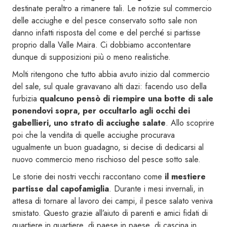
destinate peraltro a rimanere tali. Le notizie sul commercio
delle acciughe e del pesce conservato sotto sale non
danno infatti risposta del come e del perché si partisse
proprio dalla Valle Maira. Ci dobbiamo accontentare
dunque di supposizioni più o meno realistiche.
Molti ritengono che tutto abbia avuto inizio dal commercio
del sale, sul quale gravavano alti dazi: facendo uso della
furbizia
qualcuno pensò di riempire una botte di sale
ponendovi sopra, per occultarlo agli occhi dei
gabellieri, uno strato di acciughe salate
. Allo scoprire
poi che la vendita di quelle acciughe procurava
ugualmente un buon guadagno, si decise di dedicarsi al
nuovo commercio meno rischioso del pesce sotto sale.
Le storie dei nostri vecchi raccontano come
il mestiere
partisse dal capofamiglia
. Durante i mesi invernali, in
attesa di tornare al lavoro dei campi, il pesce salato veniva
smistato. Questo grazie all’aiuto di parenti e amici fidati di
quartiere in quartiere, di paese in paese, di cascina in