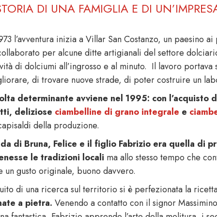
STORIA DI UNA FAMIGLIA E DI UN’IMPRES
973 l’avventura inizia a Villar San Costanzo, un paesino a
collaborato per alcune ditte artigianali del settore dolcia
ività di dolciumi all’ingrosso e al minuto. Il lavoro portav
liorare, di trovare nuove strade, di poter costruire un lab
olta determinante avviene nel 1995: con l’acquisto del
tti, deliziose
ciambelline di grano integrale
e
ciambe
capisaldi della produzione.
ida di Bruna, Felice e il figlio Fabrizio
era quella di p
nesse le tradizioni locali
ma allo stesso tempo che con
e un gusto originale, buono davvero.
ito di una ricerca sul territorio si è perfezionata la ricet
ate a pietra.
Venendo a contatto con il signor Massimin
a fantastica, Fabrizio apprende l’arte della molitura, i seg