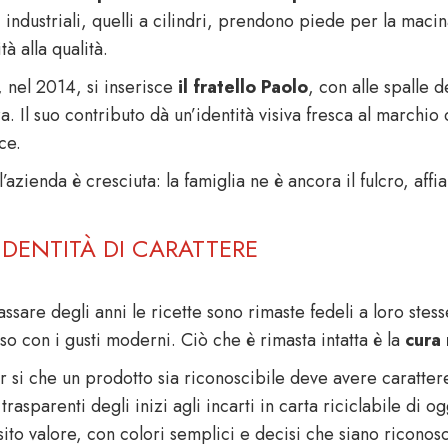
 industriali, quelli a cilindri, prendono piede per la macin
tà alla qualità.
, nel 2014, si inserisce
il fratello Paolo
, con alle spalle 
za. Il suo contributo dà un’identità visiva fresca al march
ce.
’azienda è cresciuta: la famiglia ne è ancora il fulcro, af
IDENTITÀ DI CARATTERE
ssare degli anni le ricette sono rimaste fedeli a loro stes
so con i gusti moderni. Ciò che è rimasta intatta è la
cura 
ar si che un prodotto sia riconoscibile deve avere caratte
trasparenti degli inizi agli incarti in carta riciclabile di 
ito valore, con colori semplici e decisi che siano riconoscib