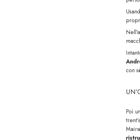
Usando
propr
Nell’a
macch
Intan
Andr
con s
UN’O
Poi u
trent
Maira
ristr