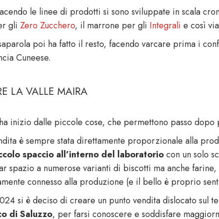
acendo le linee di prodotti si sono sviluppate in scala cro
er gli
Zero Zucchero
, il marrone per gli
Integrali
e così via
saparola poi ha fatto il resto, facendo varcare prima i conf
ncia Cuneese.
E LA VALLE MAIRA
 ha inizio dalle piccole cose, che permettono passo dopo 
ndita è sempre stata direttamente proporzionale alla produz
ccolo spaccio all’interno del laboratorio
con un solo sca
ar spazio a numerose varianti di biscotti ma anche farine,
amente connesso alla produzione (e il bello è proprio senti
024 si è deciso di creare un punto vendita dislocato sul te
co di Saluzzo
, per farsi conoscere e soddisfare maggiorme