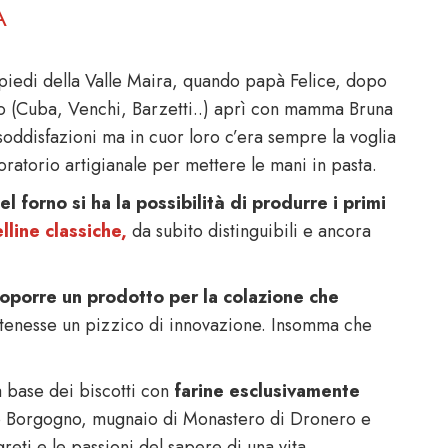
A
i piedi della Valle Maira, quando papà Felice, dopo
rio (Cuba, Venchi, Barzetti..) aprì con mamma Bruna
a soddisfazioni ma in cuor loro c’era sempre la voglia
oratorio artigianale per mettere le mani in pasta.
 forno si ha la possibilità di produrre i primi
lline classiche,
da subito distinguibili e ancora
roporre un prodotto per la colazione che
tenesse un pizzico di innovazione. Insomma che
ta base dei biscotti con
farine esclusivamente
o Borgogno, mugnaio di Monastero di Dronero e
reti e le passioni del sapere di una vita.