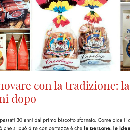
novare con la tradizione: la
ni dopo
assati 30 anni dal primo biscotto sfornato. Come dice il det
ò che si può dire con certezza è che
le persone, le idee