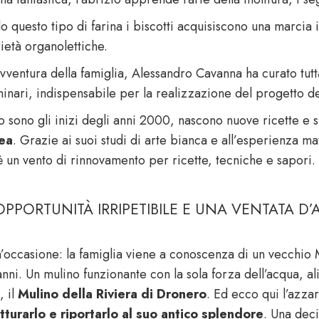
 questo tipo di farina i biscotti acquisiscono una marcia i
ietà organolettiche.
vventura della famiglia, Alessandro Cavanna ha curato tutta
inari, indispensabile per la realizzazione del progetto de
to sono gli inizi degli anni 2000, nascono nuove ricette e 
ea
. Grazie ai suoi studi di arte bianca e all’esperienza ma
è un vento di rinnovamento per ricette, tecniche e sapori.
PPORTUNITÀ IRRIPETIBILE E UNA VENTATA D’
n’occasione: la famiglia viene a conoscenza di un vecchi
’anni. Un mulino funzionante con la sola forza dell’acqua, 
, il
Mulino della Riviera di Dronero
. Ed ecco qui l’azza
utturarlo e riportarlo al suo antico splendore
. Una deci