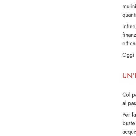
mulini
quanti
Infine
finan
effica
Oggi l
UN’
Col pa
al pas
Per f
buste 
acquis