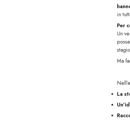
hanno
in tutt
Per c
Un ver
possa
stagio
Ma fa
Nell’a
La st
Un’id
Racco