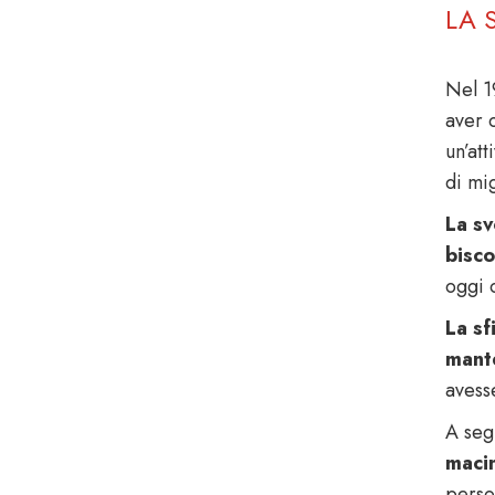
LA 
Nel 1
aver 
un’att
di mig
La sv
bisco
oggi 
La sf
mante
avess
A segu
macin
person