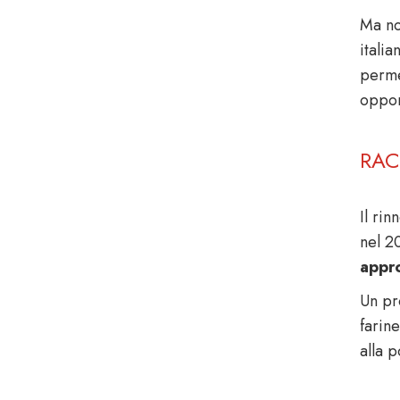
Ma no
italia
perme
oppor
RAC
Il ri
nel 2
appro
Un pr
farine
alla p