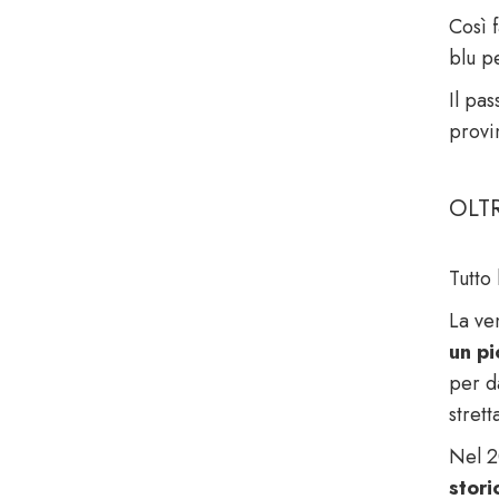
Così f
blu p
Il pas
provi
OLTR
Tutto
La ve
un pi
per d
strett
Nel 2
stori