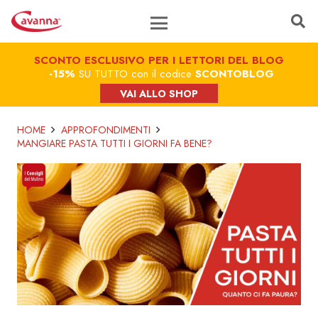
SCONTO ESCLUSIVO PER I LETTORI DEL BLOG
-15%
SU TUTTO con il codice
SCONTOBLOG
VAI ALLO SHOP
HOME
APPROFONDIMENTI
MANGIARE PASTA TUTTI I GIORNI FA BENE?