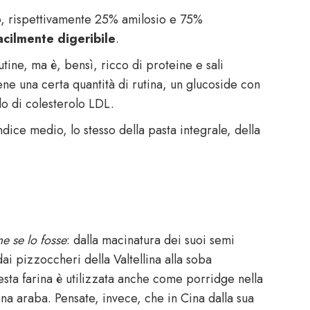
, rispettivamente 25% amilosio e 75%
acilmente digeribile
.
tine, ma è, bensì, ricco di proteine e sali
iene una certa quantità di rutina, un glucoside con
o di colesterolo LDL.
dice medio, lo stesso della pasta integrale, della
e se lo fosse
: dalla macinatura dei suoi semi
dai pizzoccheri della Valtellina alla soba
esta farina è utilizzata anche come porridge nella
ina araba. Pensate, invece, che in Cina dalla sua