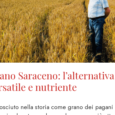
ano Saraceno: l’alternativa
rsatile e nutriente
sciuto nella storia come grano dei pagani 