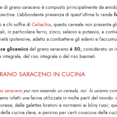
me di grano saraceno è composto principalmente da amido
pectina. L’abbondante presenza di quest’ultima lo rende
f
o a chi soffre di
Celiachia
, questo cereale non presenta glu
li, in particolare ferro, zinco, selenio e potassio, e cont
ietà ipotensive, adatto a combattere gli edemi e l’accumul
ice glicemico
del grano saraceno
è
50,
considerato un in
 integrale, del riso integrale o del riso basmati.
GRANO SARACENO IN CUCINA
no saraceno
pur non essendo un cereale, noi lo usiamo com
amo infatti una farina utilizzata in molte parti del mondo: 
onese, dalle galettes bretoni e normanni ai bliny russi; qu
 della cucina slava, e persino per certi couscous della cuc