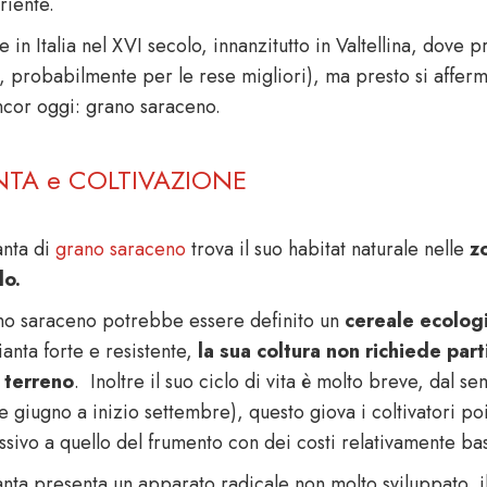
riente.
 in Italia nel XVI secolo, innanzitutto in Valtellina, dove 
, probabilmente per le rese migliori), ma presto si afferm
ncor oggi: grano saraceno.
NTA e COLTIVAZIONE
anta di
grano saraceno
trova il suo habitat naturale nelle
z
do.
ano saraceno potrebbe essere definito un
cereale ecologi
anta forte e resistente,
la sua coltura non richiede part
l terreno
. Inoltre il suo ciclo di vita è molto breve, dal s
ne giugno a inizio settembre), questo giova i coltivatori 
ssivo a quello del frumento con dei costi relativamente bas
nta presenta un apparato radicale non molto sviluppato, il 