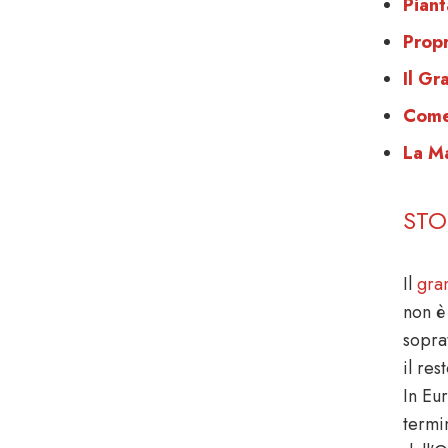
Piant
Propr
Il Gr
Come
La Ma
STO
Il
gra
non è
sopra
il res
In Eu
term