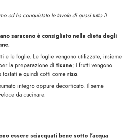
o ed ha conquistato le tavole di quasi tutto il
rano saraceno è consigliato nella dieta degli
ane.
ti e le foglie. Le foglie vengono utilizzate, insieme
o per la preparazione di
tisane
; i frutti vengono
tostati e quindi cotti come
riso
.
sumato integro oppure decorticato. Il seme
 veloce da cucinare.
no essere sciacquati bene sotto l’acqua