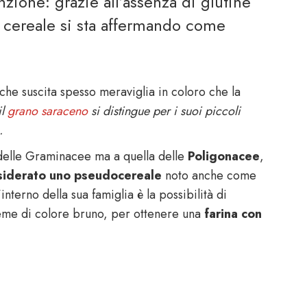
ione: grazie all’assenza di glutine
 cereale si sta affermando come
he suscita spesso meraviglia in coloro che la
il
grano saraceno
si distingue per i suoi piccoli
.
elle Graminacee ma a quella delle
Poligonacee
,
siderato uno pseudocereale
noto anche come
nterno della sua famiglia è la possibilità di
 seme di colore bruno, per ottenere una
farina con