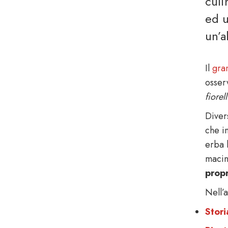
culi
ed u
un’a
Il
gra
osser
fiorel
Diver
che i
erba b
macin
propr
Nell’a
Stori