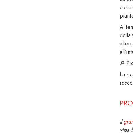
color
piant
Al te
della 
alter
all’i
🔎 Pic
La ra
racco
PRO
Il
gra
vista 