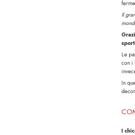
fermen
Il gra
mond
Grazi
sport
Le par
con i
invec
In qu
decor
COM
I chic