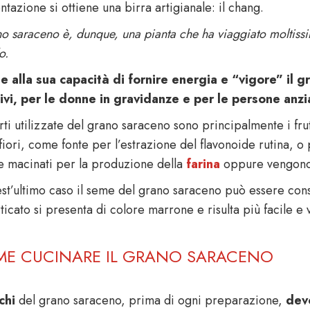
tazione si ottiene una birra artigianale: il chang.
no saraceno è, dunque, una pianta che ha viaggiato moltissim
o.
e alla sua capacità di fornire energia e “vigore” il g
ivi, per le donne in gravidanze e per le persone anzi
ti utilizzate del grano saraceno sono principalmente i frut
 fiori, come fonte per l’estrazione del flavonoide rutina, 
e macinati per la produzione della
farina
oppure vengono 
est’ultimo caso il seme del grano saraceno può essere con
ticato si presenta di colore marrone e risulta più facile e
E CUCINARE IL GRANO SARACENO
chi
del grano saraceno, prima di ogni preparazione,
devo