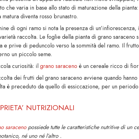
ito che varia in base allo stato di maturazione della piant
a matura diventa rosso brunastro.
mine di ogni ramo si nota la presenza di un’infiorescenza,
varietà raccolta. Le foglie della pianta di grano saraceno 
na e prive di peduncolo verso la sommità del ramo. Il frutt
nterno un piccolo seme.
cola curiosità: il
grano saraceno
è un cereale ricco di fior
ccolta dei frutti del grano saraceno avviene quando hanno 
lta è preceduto da quello di essiccazione, per un periodo 
PRIETA’ NUTRIZIONALI
no saraceno
possiede tutte le caratteristiche nutritive di un
botanico, né uno né l’altro .