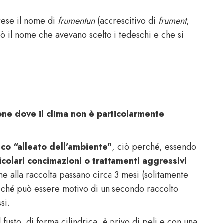
prese il nome di
frumentun
(accrescitivo di
frument
,
ò il nome che avevano scelto i tedeschi e che si
one dove il clima non è particolarmente
co “alleato dell’ambiente”
, ciò perché, essendo
icolari concimazioni o trattamenti aggressivi
eme alla raccolta passano circa 3 mesi (solitamente
poiché può essere motivo di un secondo raccolto
si.
fusto, di forma cilindrica, è privo di peli e con una