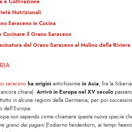
a e Coltivazione
ietà Nutrizionali
ano Saraceno in Cucina
 Cucinare il Grano Saraceno
cinatura del Grano Saraceno al Mulino della Riviera
RIA
no saraceno
ha origini
antichissime
in Asia
, fra la Siberi
 ancora chiara).
Arrivò in Europa nel XV secolo
passand
ttutto in alcune regioni della Germania, per poi successiva
to dell’Europa.
ropa non sapendo come chiamare questa nuova specie che as
ine
grano dei pagani
(l’odierno heidenkorn, ai tempi heeni