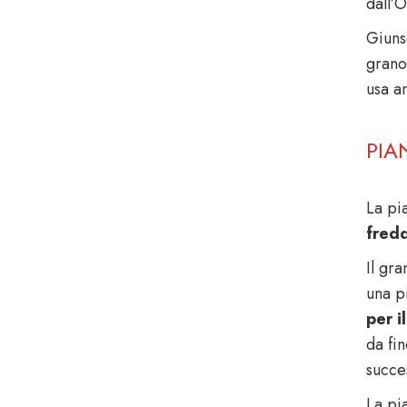
dall’O
Giunse
grano
usa a
PIA
La pi
fred
Il gr
una pi
per i
da fi
succe
La pia