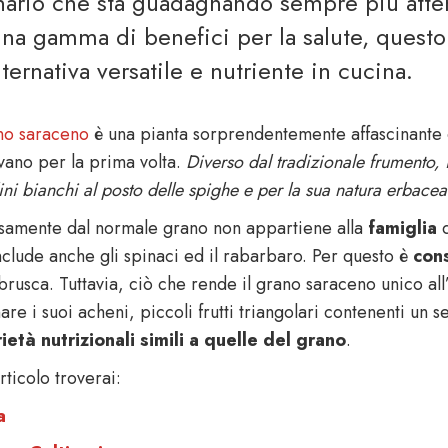
nario che sta guadagnando sempre più attenz
na gamma di benefici per la salute, questo
lternativa versatile e nutriente in cucina.
no saraceno
è una pianta sorprendentemente affascinante c
vano per la prima volta.
Diverso dal tradizionale frumento, 
lini bianchi al posto delle spighe e per la sua natura erbacea
samente dal normale grano non appartiene alla
famiglia
d
nclude anche gli spinaci ed il rabarbaro. Per questo è
con
rusca. Tuttavia, ciò che rende il grano saraceno unico all’i
are i suoi acheni, piccoli frutti triangolari contenenti un
ietà nutrizionali simili a quelle del grano
.
rticolo troverai:
a