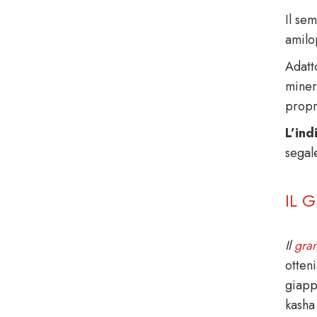
Il se
amilo
Adatt
minera
propr
L’ind
segale
IL 
Il
gra
otteni
giapp
kasha