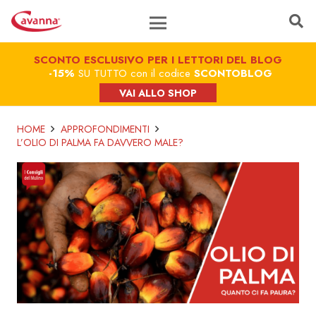
SCONTO ESCLUSIVO PER I LETTORI DEL BLOG
-15%
SU TUTTO con il codice
SCONTOBLOG
VAI ALLO SHOP
HOME
APPROFONDIMENTI
L’OLIO DI PALMA FA DAVVERO MALE?