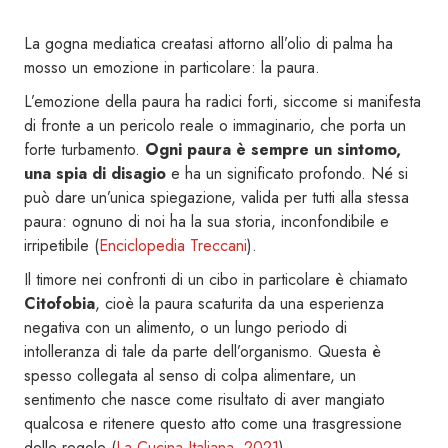
La gogna mediatica creatasi attorno all’olio di palma ha
mosso un emozione in particolare: la paura.
L’emozione della paura ha radici forti, siccome si manifesta
di fronte a un pericolo reale o immaginario, che porta un
forte turbamento.
Ogni paura è sempre un sintomo,
una spia di disagio
e ha un significato profondo. Né si
può dare un’unica spiegazione, valida per tutti alla stessa
paura: ognuno di noi ha la sua storia, inconfondibile e
irripetibile (
Enciclopedia Treccani
).
Il timore nei confronti di un cibo in particolare è chiamato
Citofobia
, cioè la paura scaturita da una esperienza
negativa con un alimento, o un lungo periodo di
intolleranza di tale da parte dell’organismo. Questa è
spesso collegata al senso di colpa alimentare, un
sentimento che nasce come risultato di aver mangiato
qualcosa e ritenere questo atto come una trasgressione
delle regole (
La Cucina Italiana, 2021
).