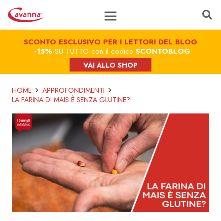
SCONTO ESCLUSIVO PER I LETTORI DEL BLOG
-15%
SU TUTTO con il codice
SCONTOBLOG
VAI ALLO SHOP
HOME
APPROFONDIMENTI
LA FARINA DI MAIS È SENZA GLUTINE?