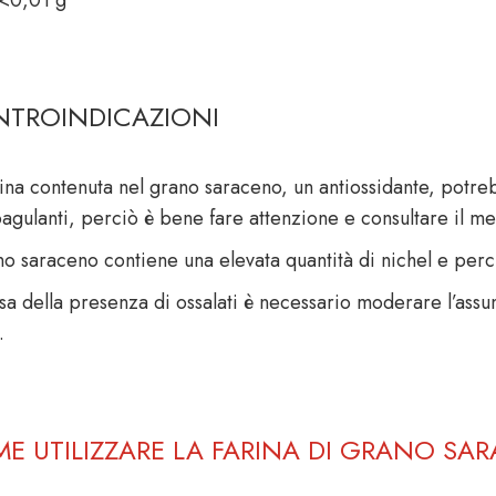
TROINDICAZIONI
tina contenuta nel grano saraceno, un antiossidante, potreb
oagulanti, perciò è bene fare attenzione e consultare il m
no saraceno contiene una elevata quantità di nichel e perci
sa della presenza di ossalati è necessario moderare l’assun
.
E UTILIZZARE LA FARINA DI GRANO SA