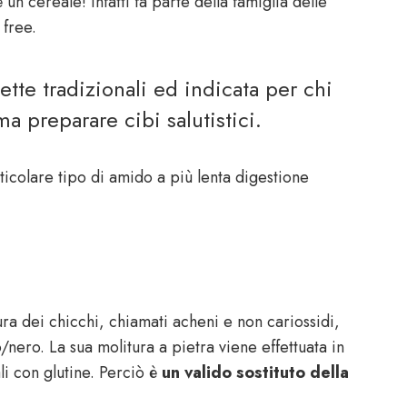
n cereale! Infatti fa parte della famiglia delle
free.
cette tradizionali ed indicata per chi
ma preparare cibi salutistici.
icolare tipo di amido a più lenta digestione
ura dei chicchi, chiamati acheni e non cariossidi,
/nero. La sua molitura a pietra viene effettuata in
i con glutine. Perciò è
un valido sostituto della