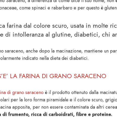
no Saraceno, a differenza di come dice il suo nome, non è u
onaceae, come spinaci e rabarbaro e per questo è gluten 
ca farina dal colore scuro, usata in molte ri
re di intolleranza al glutine, diabetici, chi a
ano saraceno, anche dopo la macinazione, mantiene un part
olarmente indicato nella dieta dei diabetici.
’E’ LA FARINA DI GRANO SARACENO
rina di grano saraceno
è il prodotto ottenuto dalla macinat
olari per la loro forma piramidale e il colore scuro, grigio
acina apposita, per non essere contaminata da altri cereal
a di frumento, ricca di carboidrati, fibre e proteine.