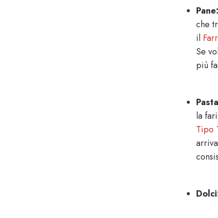
Pane
che t
il
Farr
Se vol
più f
Pasta
la fa
Tipo 
arriv
consi
Dolci