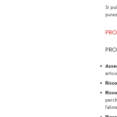
Si pu
purez
PRO
PRO
Assen
artic
Ricco
Ricco
perch
l’alim
Ricco