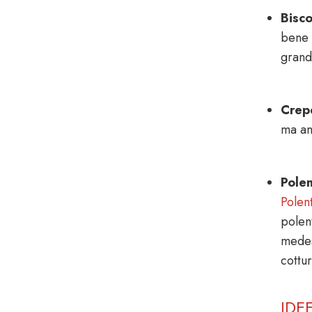
Bisco
bene 
grande
Crep
ma an
Pole
Polen
polen
medes
cottu
IDE