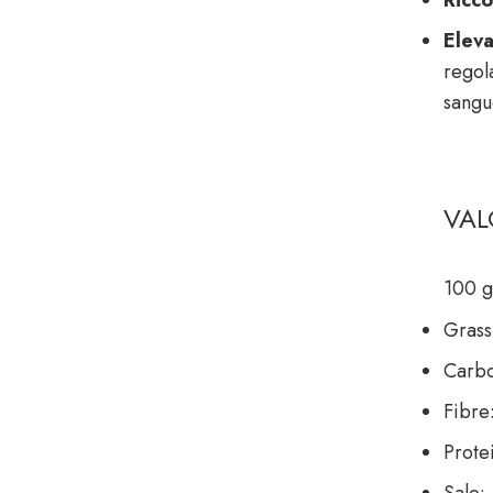
Eleva
regola
sangu
VAL
100 g
Grassi
Carbo
Fibre:
Prote
Sale: