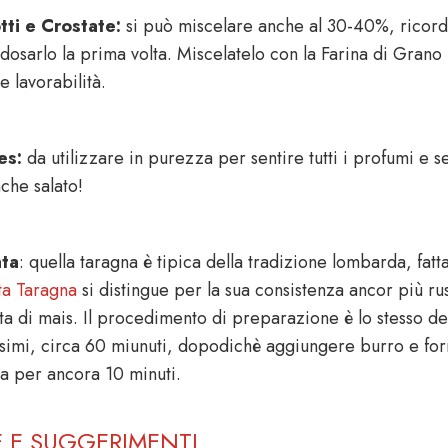
tti e Crostate:
si può miscelare anche al 30-40%, ricord
dosarlo la prima volta. Miscelatelo con la Farina di Grano 
 lavorabilità.
es:
da utilizzare in purezza per sentire tutti i profumi e s
che salato!
nta
: quella taragna è tipica della tradizione lombarda, fatt
ta Taragna
si distingue per la sua consistenza ancor più rust
ta di mais. Il procedimento di preparazione è lo stesso del
imi, circa 60 miunuti, dopodichè aggiungere burro e forma
ra per ancora 10 minuti.
E E SUGGERIMENTI