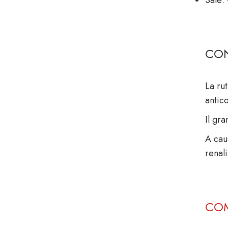
CON
La ru
antic
Il gra
A cau
renali
COM