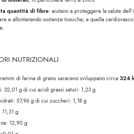
ta quantità di fibre
: aiutano a proteggere la salute del
re e allontanando sostanze tossiche, e quella cardiovascola
e.
ORI NUTRIZIONALI
rammi di farina di grano saraceno sviluppano circa
324 k
: 32,01 g di cui acidi grassi saturi: 1,23 g
idrati: 57,96 g di cui zuccheri: 1,18 g
 11,31 g
ine: 12,90 g
 <0,01 g