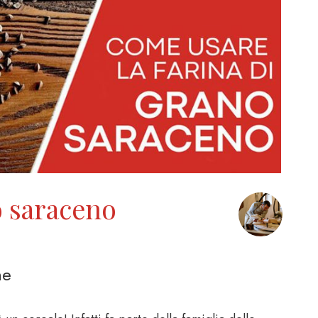
o saraceno
ne