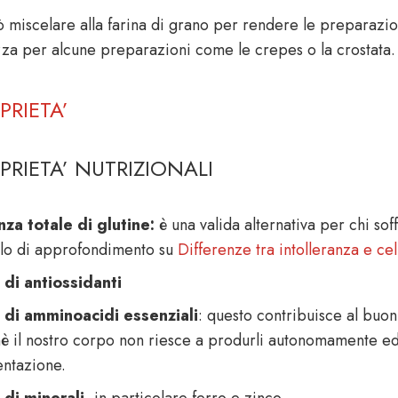
ò miscelare alla farina di grano per rendere le preparazio
za per alcune preparazioni come le crepes o la crostata.
PRIETA’
PRIETA’ NUTRIZIONALI
za totale di glutine:
è una valida alternativa per chi soff
olo di approfondimento su
Differenze tra intolleranza e cel
 di antiossidanti
 di amminoacidi essenziali
: questo contribuisce al buo
è il nostro corpo non riesce a produrli autonomamente ed è
entazione.
 di minerali
, in particolare ferro e zinco