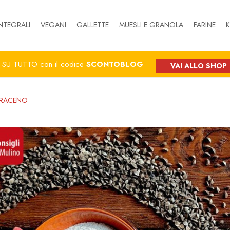
NTEGRALI
VEGANI
GALLETTE
MUESLI E GRANOLA
FARINE
K
%
SU TUTTO con il codice
SCONTOBLOG
VAI ALLO SHOP
ARACENO