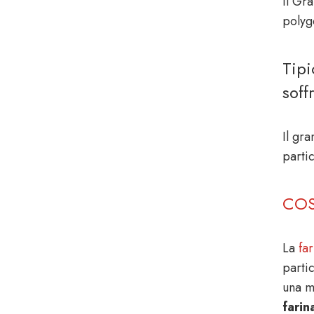
Il Gra
polyg
Tipi
soff
Il gr
partic
COS
La
fa
partic
una m
farin