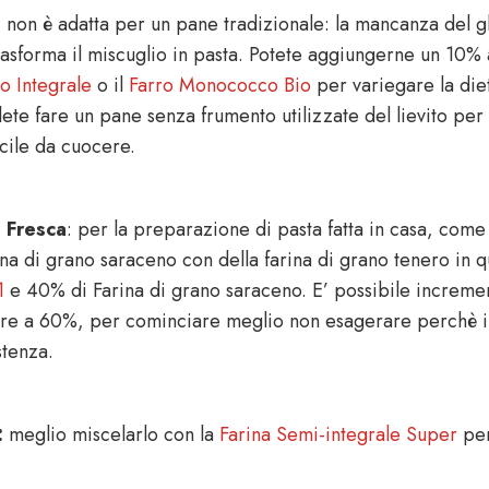
:
non è adatta per un pane tradizionale: la mancanza del gl
rasforma il miscuglio in pasta. Potete aggiungerne un 10% a
o Integrale
o il
Farro Monococco Bio
per variegare la die
ete fare un pane senza frumento utilizzate del lievito per 
acile da cuocere.
 Fresca
: per la preparazione di pasta fatta in casa, com
rina di grano saraceno con della farina di grano tenero in
1
e 40% di Farina di grano saraceno. E’ possibile increme
are a 60%, per cominciare meglio non esagerare perchè i
stenza.
:
meglio miscelarlo con la
Farina Semi-integrale Super
per 