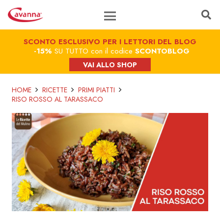
SCONTO ESCLUSIVO PER I LETTORI DEL BLOG
-15%
SU TUTTO con il codice
SCONTOBLOG
VAI ALLO SHOP
HOME
RICETTE
PRIMI PIATTI
RISO ROSSO AL TARASSACO