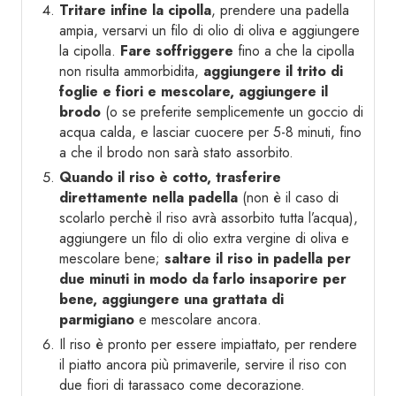
Tritare infine la cipolla
, prendere una padella
ampia, versarvi un filo di olio di oliva e aggiungere
la cipolla.
Fare soffriggere
fino a che la cipolla
non risulta ammorbidita,
aggiungere il trito di
foglie e fiori e mescolare, aggiungere il
brodo
(o se preferite semplicemente un goccio di
acqua calda, e lasciar cuocere per 5-8 minuti, fino
a che il brodo non sarà stato assorbito.
Quando il riso è cotto, trasferire
direttamente nella padella
(non è il caso di
scolarlo perchè il riso avrà assorbito tutta l’acqua),
aggiungere un filo di olio extra vergine di oliva e
mescolare bene;
saltare il riso in padella per
due minuti in modo da farlo insaporire per
bene, aggiungere una grattata di
parmigiano
e mescolare ancora.
Il riso è pronto per essere impiattato, per rendere
il piatto ancora più primaverile, servire il riso con
due fiori di tarassaco come decorazione.