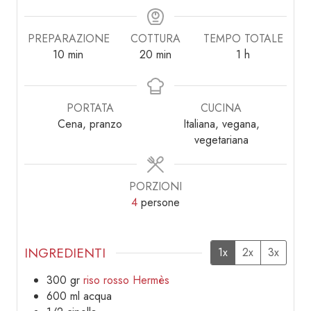
PREPARAZIONE
COTTURA
TEMPO TOTALE
minuti
minuti
ora
10
min
20
min
1
h
PORTATA
CUCINA
Cena, pranzo
Italiana, vegana,
vegetariana
PORZIONI
4
persone
INGREDIENTI
1x
2x
3x
300
gr
riso rosso Hermès
600
ml
acqua