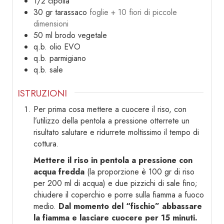
1/2
cipolla
30
gr
tarassaco
foglie + 10 fiori di piccole
dimensioni
50
ml
brodo vegetale
q.b.
olio EVO
q.b.
parmigiano
q.b.
sale
ISTRUZIONI
Per prima cosa mettere a cuocere il riso, con
l’utilizzo della pentola a pressione otterrete un
risultato salutare e ridurrete moltissimo il tempo di
cottura.
Mettere il riso in pentola a pressione con
acqua fredda
(la proporzione è 100 gr di riso
per 200 ml di acqua) e due pizzichi di sale fino;
chiudere il coperchio e porre sulla fiamma a fuoco
medio.
Dal momento del “fischio” abbassare
la fiamma e lasciare cuocere per 15 minuti.