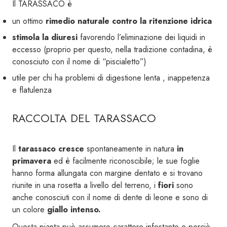
Il TARASSACO è
un ottimo
rimedio naturale contro la ritenzione idrica
stimola la diuresi
favorendo l’eliminazione dei liquidi in
eccesso (proprio per questo, nella tradizione contadina, è
conosciuto con il nome di “piscialetto”)
utile per chi ha problemi di digestione lenta , inappetenza
e flatulenza
RACCOLTA DEL TARASSACO
Il
tarassaco
cresce
spontaneamente in natura
in
primavera
ed è facilmente riconoscibile; le sue foglie
hanno forma allungata con margine dentato e si trovano
riunite in una rosetta a livello del terreno, i
fiori
sono
anche conosciuti con il nome di dente di leone e sono di
un colore
giallo intenso.
Questa pianta può assumere carattere infestante e perciò