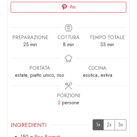
Pin
PREPARAZIONE
COTTURA
TEMPO TOTALE
minuti
minuti
minuti
25
min
8
min
33
min
PORTATA
CUCINA
estate, piatto unico, riso
esotica, estiva
PORZIONI
2
persone
INGREDIENTI
1x
2x
3x
150
g
Riso Basmati