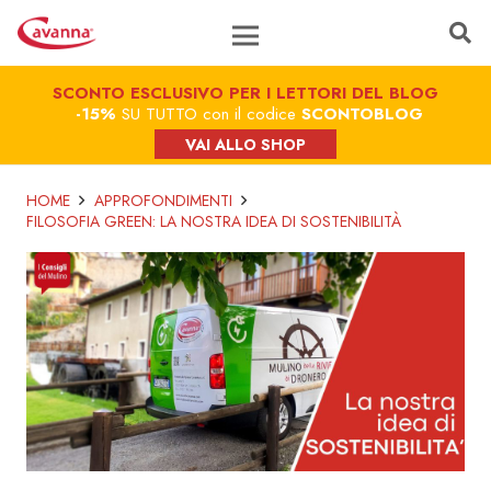
SCONTO ESCLUSIVO PER I LETTORI DEL BLOG
-15%
SU TUTTO con il codice
SCONTOBLOG
VAI ALLO SHOP
HOME
APPROFONDIMENTI
FILOSOFIA GREEN: LA NOSTRA IDEA DI SOSTENIBILITÀ