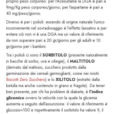
proprio peso corporeo: per l’Acesulfame la DGA è pari a
9mg/Kg peso corporeo/giorno; per l’aspartame è pari a
40 mg/peso/giorno.
Diverso è per i polioli: essendo di origine naturale l’unico
inconveniente nel sovradosaggio è l’effetto lassativo e per
evitare ciò non vi è una DGA ma un valore di riferimento
da non superare pari a 20 gr/giorno per gli adulti e 10
gr/giorno per i bambini.
Tra i polioli ci sono il
SORBITOLO
(presente naturalmente
in bacche di sorbo, uva e ciliegie), il
MALTITOLO
(derivato dal maltosio, zucchero prodotto dalla
germinazione dei cereali germoglianti, come nei nostri
Biscotti Zero Zucchero
) e lo
XILITOLO
(estratto dalla
betulla ma anche contenuto in grano e fragole). Da tener
ben presente, per chi ha problemi di diabete, è
l’indice
glicemico
ovvero la velocità con la quale la glicemia
aumenta a seguito dell’assunzione: il valore di riferimento è
glucosio=100 e rispettivamente il sorbitolo ha valore 9, il