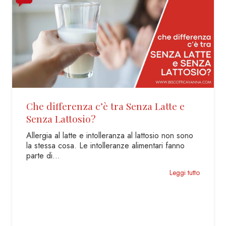
erenza c’è tra Senza Latte e
Farina Senz
attosio?
e segreti p
 latte e intolleranza al lattosio non sono
Negli ultimi a
osa. Le intolleranze alimentari fanno
persone che so
allergiche al g
Leggi tutto