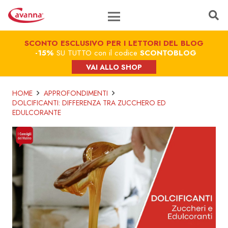
SCONTO ESCLUSIVO PER I LETTORI DEL BLOG
-15%
SU TUTTO con il codice
SCONTOBLOG
VAI ALLO SHOP
HOME
APPROFONDIMENTI
DOLCIFICANTI: DIFFERENZA TRA ZUCCHERO ED
EDULCORANTE