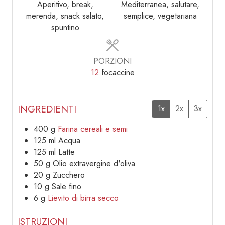
Aperitivo, break,
Mediterranea, salutare,
merenda, snack salato,
semplice, vegetariana
spuntino
PORZIONI
12
focaccine
INGREDIENTI
1x
2x
3x
400
g
Farina cereali e semi
125
ml
Acqua
125
ml
Latte
50
g
Olio extravergine d'oliva
20
g
Zucchero
10
g
Sale fino
6
g
Lievito di birra secco
ISTRUZIONI