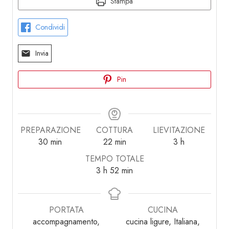
Stampa
Condividi
Invia
Pin
PREPARAZIONE
COTTURA
LIEVITAZIONE
minuti
minuti
ore
30
min
22
min
3
h
TEMPO TOTALE
ore
minuti
3
h
52
min
PORTATA
CUCINA
accompagnamento,
cucina ligure, Italiana,