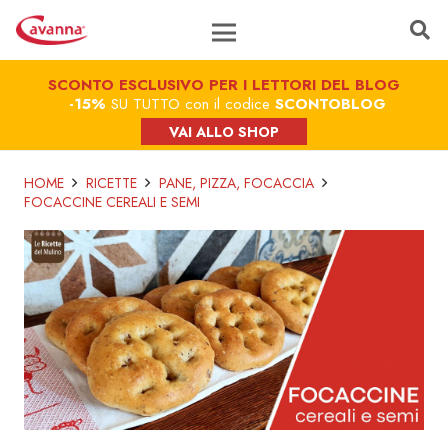
SCONTO ESCLUSIVO PER I LETTORI DEL BLOG
-15%
SU TUTTO con il codice
SCONTOBLOG
VAI ALLO SHOP
HOME
RICETTE
PANE, PIZZA, FOCACCIA
FOCACCINE CEREALI E SEMI