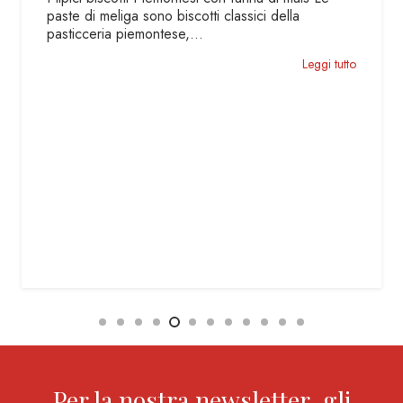
classici della
Un dolce tipico piemontese che
tutto il sapore della NOCCI
GENTILE La torta di nocciole…
Leggi tutto
Per la nostra newsletter, gli