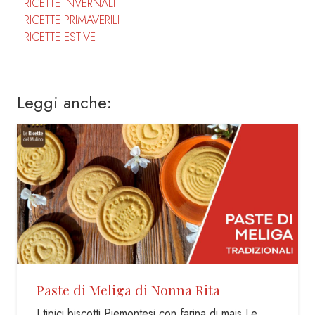
RICETTE INVERNALI
RICETTE PRIMAVERILI
RICETTE ESTIVE
Leggi anche:
nna Rita
Torta di nocciole senza 
senza latte
on farina di mais Le