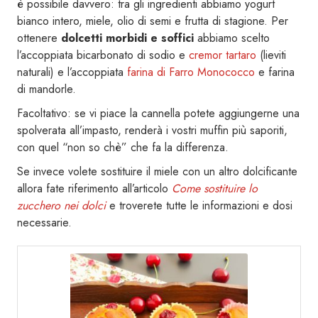
è possibile davvero: tra gli ingredienti abbiamo yogurt
bianco intero, miele, olio di semi e frutta di stagione. Per
ottenere
dolcetti morbidi e soffici
abbiamo scelto
l’accoppiata bicarbonato di sodio e
cremor tartaro
(lieviti
naturali) e l’accoppiata
farina di Farro Monococco
e farina
di mandorle.
Facoltativo: se vi piace la cannella potete aggiungerne una
spolverata all’impasto, renderà i vostri muffin più saporiti,
con quel “non so chè” che fa la differenza.
Se invece volete sostituire il miele con un altro dolcificante
allora fate riferimento all’articolo
Come sostituire lo
zucchero nei dolci
e troverete tutte le informazioni e dosi
necessarie.