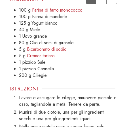
100
g
Farina di farro monococco
100
g
Farina di mandorle
125
g
Yogurt bianco
40
g
Miele
1
Uovo grande
80
g
Olio di semi di girasole
5
g
Bicarbonato di sodio
5
g
Cremor tartaro
1
pizzico
Sale
1
pizzico
Cannella
200
g
Ciliegie
ISTRUZIONI
Lavare e asciugare le ciliegie, rimuovere picciolo e
osso, tagliandole a metà. Tenere da parte.
Munirsi di due ciotole, una per gli ingredienti
secchi e una per gli ingredienti liquidi.
Nella prima ciotola unire a secco farine, sale,