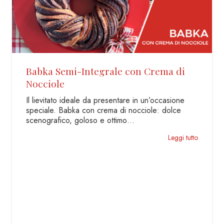
emi-Integrale con Crema di
Plumcake c
e
yogurt
o ideale da presentare in un’occasione
Ricetta per u
Babka con crema di nocciole: dolce
burro Un dolce
co, goloso e ottimo…
in…
Leggi tutto