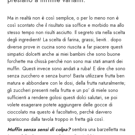
Ma in realtà non è così semplice, o per lo meno non è
così scontato che il risultato sia soffice e morbido ma allo
stesso tempo non risulti asciutto. Il segreto sta nella scelta
degli ingredienti! La scelta di farina, grassi, lieviti.. dopo
diverse prove in cucina sono riuscita a far piacere questi
simpatici dolcetti anche ai miei bambini che sono buone
forchette ma chissà perchè non sono mai stati amanti dei
muffin. Questi invece sono andati a ruba! E dire che sono
senza zucchero e senza burro! Basta utilizzare frutta ben
matura e abbondare con le dosi, della frutta naturalmente;
gli zuccheri presenti nella frutta e un po’ di miele sono
sufficienti a rendere golosi questi dolci salutari, se poi
volete esagerare potete aggiungere delle gocce di
cioccolato ma questo è facoltativo, perchè davvero
spariscono dalla tavola troppo in fretta già così.
Muffin senza sensi di colpa?
sembra una barzelletta ma