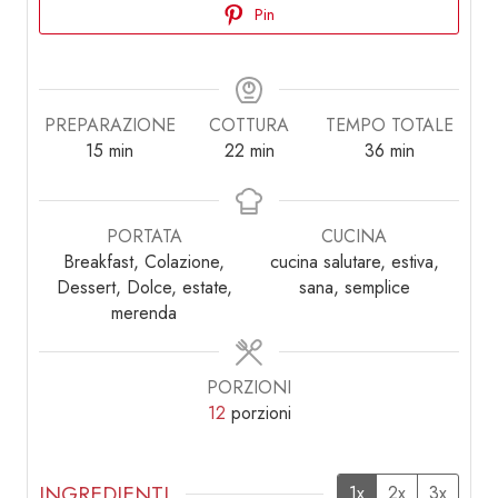
Pin
PREPARAZIONE
COTTURA
TEMPO TOTALE
minuti
minuti
minuti
15
min
22
min
36
min
PORTATA
CUCINA
Breakfast, Colazione,
cucina salutare, estiva,
Dessert, Dolce, estate,
sana, semplice
merenda
PORZIONI
12
porzioni
INGREDIENTI
1x
2x
3x