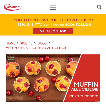
SCONTO ESCLUSIVO PER I LETTORI DEL BLOG
-15%
SU TUTTO con il codice
SCONTOBLOG
VAI ALLO SHOP
HOME
RICETTE
DOLCI
MUFFIN SENZA ZUCCHERO ALLE CILIEGIE