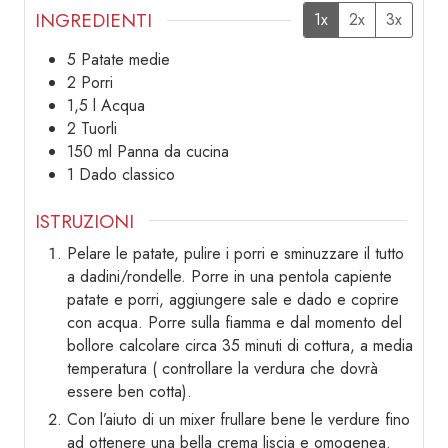
INGREDIENTI
1x
2x
3x
5
Patate medie
2
Porri
1,5
l
Acqua
2
Tuorli
150
ml
Panna da cucina
1
Dado classico
ISTRUZIONI
Pelare le patate, pulire i porri e sminuzzare il tutto
a dadini/rondelle. Porre in una pentola capiente
patate e porri, aggiungere sale e dado e coprire
con acqua. Porre sulla fiamma e dal momento del
bollore calcolare circa 35 minuti di cottura, a media
temperatura ( controllare la verdura che dovrà
essere ben cotta).
Con l’aiuto di un mixer frullare bene le verdure fino
ad ottenere una bella crema liscia e omogenea.