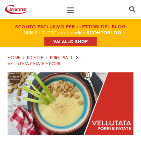
SCONTO ESCLUSIVO PER I LETTORI DEL BLOG
-15%
SU TUTTO con il codice
SCONTOBLOG
VAI ALLO SHOP
HOME
RICETTE
PRIMI PIATTI
VELLUTATA PATATE E PORRI