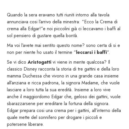
Quando la sera eravamo tutti riuniti intorno alla tavola
annunciava cosi l’arrivo della minestra: “Ecco la Crema di
crema alla Edgar!”e noi piccolini già ci leccavamo i baffi al
sol pensiero di gustare quella bontà.
Ma voi l’avete mai sentito questo nome? sono certa di si e
non per niente ho usato il termine “
leccarsi i baffi
“.
Se vi dico
Aristogatti
vi viene in mente qualcosa? Il
classico Disney racconta la storia di tre gattini e della loro
mamma Duchessa che vivono in una grande casa insieme
all’anziana e ricca padrona, la signora Madame, che vuole
lasciare a loro tutta la sua eredità. Insieme a loro vive
anche il maggiordomo Edgar che, geloso dei gattini, vuole
sbarazzarsene per ereditare la fortuna della signora.
Edgar prepara cosi una crema per i gattini, all’interno della
quale mette del sonnifero per drogare i piccoli e
potersene liberare.