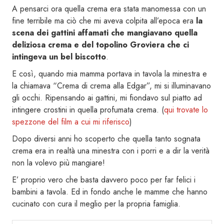
A pensarci ora quella crema era stata manomessa con un
fine terribile ma ciò che mi aveva colpita all’epoca era
la
scena dei gattini affamati che mangiavano quella
deliziosa crema e del topolino Groviera che ci
intingeva un bel biscotto
.
E così, quando mia mamma portava in tavola la minestra e
la chiamava “Crema di crema alla Edgar”, mi si illuminavano
gli occhi. Ripensando ai gattini, mi fiondavo sul piatto ad
intingere crostini in quella profumata crema. (
qui trovate lo
spezzone del film a cui mi riferisco
)
Dopo diversi anni ho scoperto che quella tanto sognata
crema era in realtà una minestra con i porri e a dir la verità
non la volevo più mangiare!
E’ proprio vero che basta davvero poco per far felici i
bambini a tavola. Ed in fondo anche le mamme che hanno
cucinato con cura il meglio per la propria famiglia.