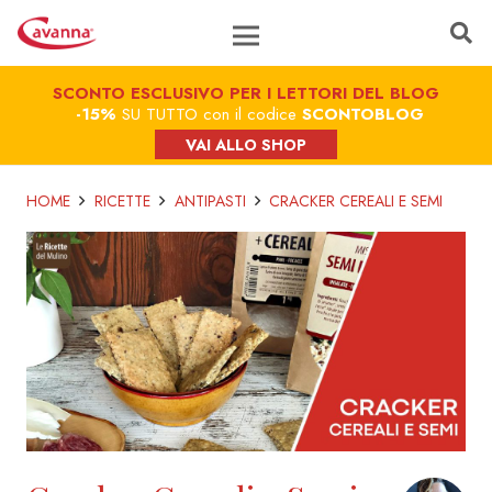
SCONTO ESCLUSIVO PER I LETTORI DEL BLOG
-15%
SU TUTTO con il codice
SCONTOBLOG
VAI ALLO SHOP
HOME
RICETTE
ANTIPASTI
CRACKER CEREALI E SEMI