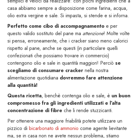
semplici e veloci da realizzare: con pochi ingredienti che a
casa abbiamo sempre a disposizione come farina, acqua,
olio extra vergine e sale. Si impasta, si stende e si inforna.
Perfetto come cibo di accompagnamento
e per
questo valido sostituto del pane ma
attenzione
! Molte volte
si pensa, erroneamente, che i cracker siano meno calorici
rispetto al pane, anche se questi (in particolare quelli
confezionati che possiamo trovare in commercio)
contengono olio e sale in quantità maggiori! Perciò
se
scegliamo di consumare cracker
nella nostra
alimentazione quotidiana
dovremmo fare
attenzione
alla quantità!
Questa ricetta
, benchè contenga olio e sale, è
un buon
compromesso fra gli ingredienti utilizzati e l’alta
concentrazione di fibre
che li rende stuzzicanti.
Per ottenere una maggiore friabilità potete utilizzare un
pizzico di
bicarbonato di ammonio
come agente lievitante
ma, se in casa non ne avete nessun problema, stiamo