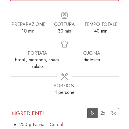
PREPARAZIONE
COTTURA
TEMPO TOTALE
minuti
minuti
minuti
10
min
30
min
40
min
PORTATA
CUCINA
break, merenda, snack
dietetica
salato
PORZIONI
4
persone
INGREDIENTI
1x
2x
3x
250
g
Farina + Cereali