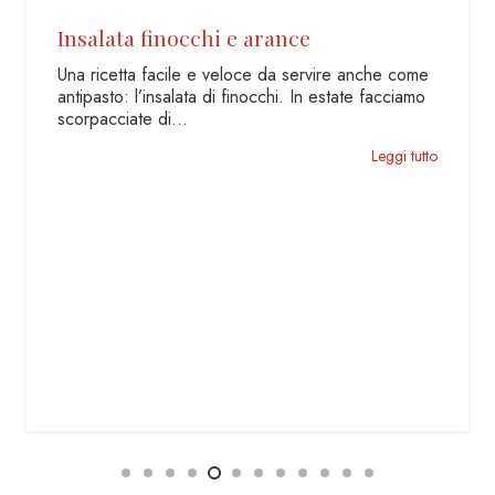
rance
Poke Salmone e Avocad
da servire anche come
Facile, veloce, dalle infinite comb
chi. In estate facciamo
unico capace di soddisfare ogni 
Unico che Arriva…
Leggi tutto