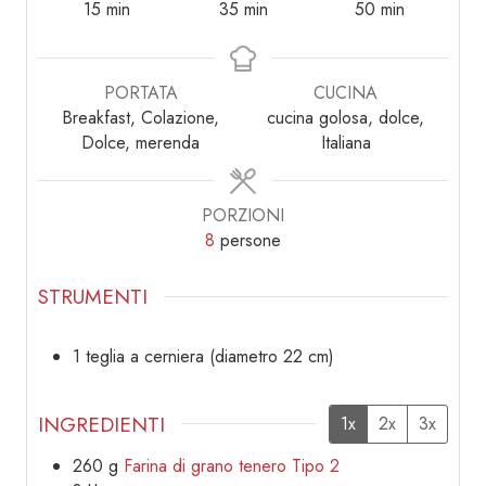
minuti
minuti
minuti
15
min
35
min
50
min
PORTATA
CUCINA
Breakfast, Colazione,
cucina golosa, dolce,
Dolce, merenda
Italiana
PORZIONI
8
persone
STRUMENTI
1 teglia a cerniera
(diametro 22 cm)
INGREDIENTI
1x
2x
3x
260
g
Farina di grano tenero Tipo 2