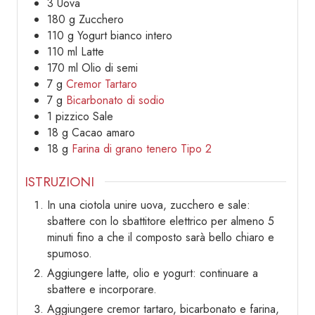
3
Uova
180
g
Zucchero
110
g
Yogurt bianco intero
110
ml
Latte
170
ml
Olio di semi
7
g
Cremor Tartaro
7
g
Bicarbonato di sodio
1
pizzico
Sale
18
g
Cacao amaro
18
g
Farina di grano tenero Tipo 2
ISTRUZIONI
In una ciotola unire uova, zucchero e sale:
sbattere con lo sbattitore elettrico per almeno 5
minuti fino a che il composto sarà bello chiaro e
spumoso.
Aggiungere latte, olio e yogurt: continuare a
sbattere e incorporare.
Aggiungere cremor tartaro, bicarbonato e farina,