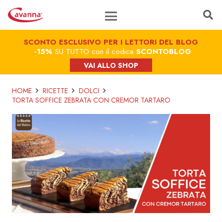
SCONTO ESCLUSIVO PER I LETTORI DEL BLOG
-15%
SU TUTTO con il codice
SCONTOBLOG
VAI ALLO SHOP
HOME
RICETTE
DOLCI
TORTA SOFFICE ZEBRATA CON CREMOR TARTARO