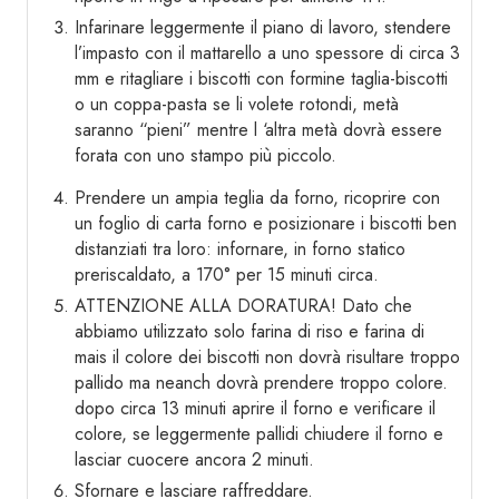
Infarinare leggermente il piano di lavoro, stendere
l’impasto con il mattarello a uno spessore di circa 3
mm e ritagliare i biscotti con formine taglia-biscotti
o un coppa-pasta se li volete rotondi, metà
saranno “pieni” mentre l ‘altra metà dovrà essere
forata con uno stampo più piccolo.
Prendere un ampia teglia da forno, ricoprire con
un foglio di carta forno e posizionare i biscotti ben
distanziati tra loro: infornare, in forno statico
preriscaldato, a 170° per 15 minuti circa.
ATTENZIONE ALLA DORATURA! Dato che
abbiamo utilizzato solo farina di riso e farina di
mais il colore dei biscotti non dovrà risultare troppo
pallido ma neanch dovrà prendere troppo colore.
dopo circa 13 minuti aprire il forno e verificare il
colore, se leggermente pallidi chiudere il forno e
lasciar cuocere ancora 2 minuti.
Sfornare e lasciare raffreddare.