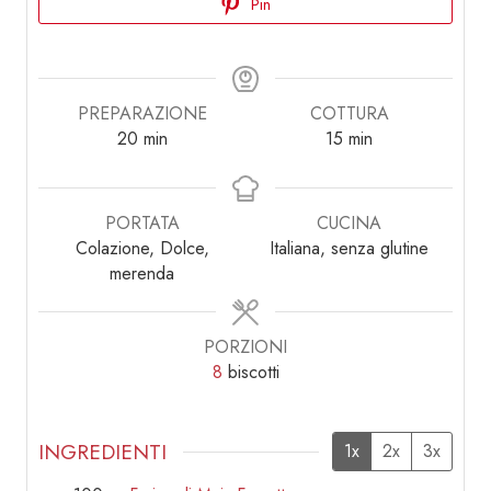
Pin
PREPARAZIONE
COTTURA
minuti
minuti
20
min
15
min
PORTATA
CUCINA
Colazione, Dolce,
Italiana, senza glutine
merenda
PORZIONI
8
biscotti
INGREDIENTI
1x
2x
3x