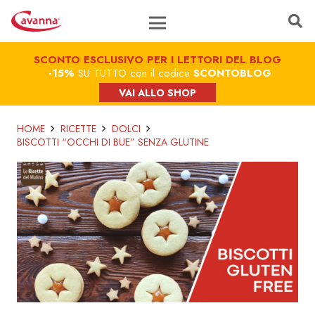
SCONTO ESCLUSIVO PER I LETTORI DEL BLOG
-15%
SU TUTTO con il codice
SCONTOBLOG
VAI ALLO SHOP
HOME
RICETTE
DOLCI
BISCOTTI “OCCHI DI BUE” SENZA GLUTINE