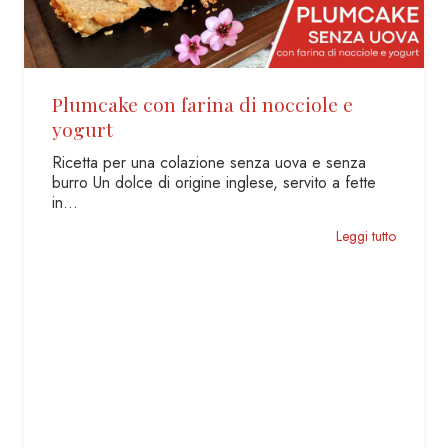
Gnocchi di Patate e Farina di Farro
Un’idea per il pranzo della domenica: gnocchi di
farro al burro Veloce e semplice, un primo piatto
che…
Leggi tutto
o