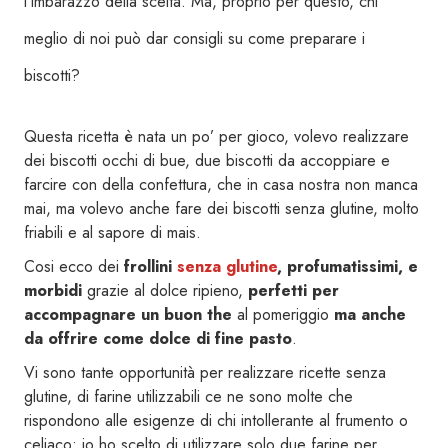
l’imbarazzo della scelta. Ma, proprio per questo, chi
meglio di noi può dar consigli su come preparare i
biscotti?
Questa ricetta è nata un po’ per gioco, volevo realizzare
dei biscotti occhi di bue, due biscotti da accoppiare e
farcire con della confettura, che in casa nostra non manca
mai, ma volevo anche fare dei biscotti senza glutine, molto
friabili e al sapore di mais.
Cosi ecco dei
frollini
senza glutine
, profumatissimi, e
morbidi
grazie al dolce ripieno,
perfetti per
accompagnare un buon the
al pomeriggio
ma anche
da offrire come dolce di fine pasto
.
Vi sono tante opportunità per realizzare ricette senza
glutine, di farine utilizzabili ce ne sono molte che
rispondono alle esigenze di chi intollerante al frumento o
celiaco: io ho scelto di utilizzare solo due farine per