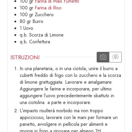
100
gr
Farina di Mais Fumetto
100
gr
Farina di Riso
100
gr
Zucchero
80
gr
Burro
1
Uovo
q.b.
Scorza di Limone
q.b.
Confettura
ISTRUZIONI
In una planetaria, o in una ciotola, unire il burro a
cubetti freddo di frigo con lo zucchero e la scorza
di limone grattuggiata. Lavorare e amalgamare.
Aggiungere le farine e incorporare, per ultimo
aggiungere l’uovo precedentemente sbattuto in
una ciotolina a parte e incorporare.
L’impasto risulterà morbido ma non troppo
appiccicoso, lavorare con le mani per formare un
panetto, avvolgere in pellicola per alimenti e
riporre in frigo a riposare per almeno 1H.