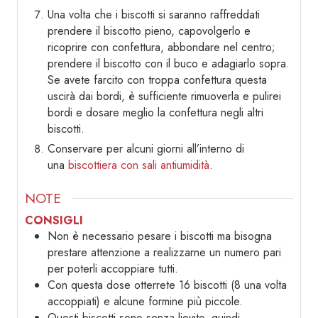
Una volta che i biscotti si saranno raffreddati
prendere il biscotto pieno, capovolgerlo e
ricoprire con confettura, abbondare nel centro;
prendere il biscotto con il buco e adagiarlo sopra.
Se avete farcito con troppa confettura questa
uscirà dai bordi, è sufficiente rimuoverla e pulirei
bordi e dosare meglio la confettura negli altri
biscotti.
Conservare per alcuni giorni all’interno di
una
biscottiera con sali antiumidità
.
NOTE
CONSIGLI
Non è necessario pesare i biscotti ma bisogna
prestare attenzione a realizzarne un numero pari
per poterli accoppiare tutti.
Con questa dose otterrete 16 biscotti (8 una volta
accoppiati) e alcune formine più piccole.
Questi biscotti sono senza lievito, quindi