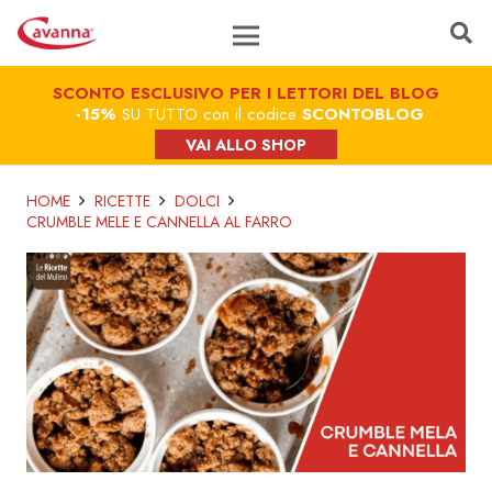
SCONTO ESCLUSIVO PER I LETTORI DEL BLOG
-15%
SU TUTTO con il codice
SCONTOBLOG
VAI ALLO SHOP
HOME
RICETTE
DOLCI
CRUMBLE MELE E CANNELLA AL FARRO