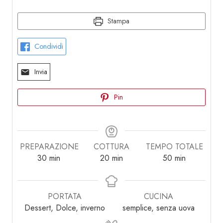
Stampa
Condividi
Invia
Pin
PREPARAZIONE
COTTURA
TEMPO TOTALE
minuti
minuti
minuti
30
min
20
min
50
min
PORTATA
CUCINA
Dessert, Dolce, inverno
semplice, senza uova