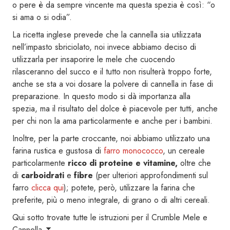
o pere è da sempre vincente ma questa spezia è così: “o
si ama o si odia”.
La ricetta inglese prevede che la cannella sia utilizzata
nell’impasto sbriciolato, noi invece abbiamo deciso di
utilizzarla per insaporire le mele che cuocendo
rilasceranno del succo e il tutto non risulterà troppo forte,
anche se sta a voi dosare la polvere di cannella in fase di
preparazione. In questo modo si dà importanza alla
spezia, ma il risultato del dolce è piacevole per tutti, anche
per chi non la ama particolarmente e anche per i bambini.
Inoltre, per la parte croccante, noi abbiamo utilizzato una
farina rustica e gustosa di
farro monococco
, un cereale
particolarmente
ricco di proteine e vitamine,
oltre che
di
carboidrati
e
fibre
(per ulteriori approfondimenti sul
farro
clicca qui
); potete, però, utilizzare la farina che
preferite, più o meno integrale, di grano o di altri cereali.
Qui sotto trovate tutte le istruzioni per il Crumble Mele e
Cannella ⏬