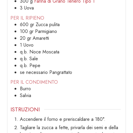
300
g
Farina di Grano Tenero Tipo 1
3
Uova
PER IL RIPIENO
600
gr
Zucca pulita
100
gr
Parmigiano
20
gr
Amaretti
1
Uovo
q.b.
Noce Moscata
q.b.
Sale
q.b.
Pepe
se necessario
Pangrattato
PER IL CONDIMENTO
Burro
Salvia
ISTRUZIONI
Accendere il forno e preriscaldare a 180°.
Tagliare la zucca a fette, privarla dei semi e della