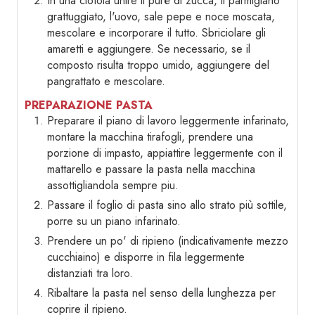
In una ciotola unire il purè di zucca, il parmigiano
grattuggiato, l'uovo, sale pepe e noce moscata,
mescolare e incorporare il tutto. Sbriciolare gli
amaretti e aggiungere. Se necessario, se il
composto risulta troppo umido, aggiungere del
pangrattato e mescolare.
PREPARAZIONE PASTA
Preparare il piano di lavoro leggermente infarinato,
montare la macchina tirafogli, prendere una
porzione di impasto, appiattire leggermente con il
mattarello e passare la pasta nella macchina
assottigliandola sempre piu.
Passare il foglio di pasta sino allo strato più sottile,
porre su un piano infarinato.
Prendere un po' di ripieno (indicativamente mezzo
cucchiaino) e disporre in fila leggermente
distanziati tra loro.
Ribaltare la pasta nel senso della lunghezza per
coprire il ripieno.