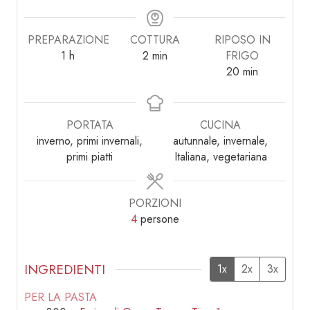
PREPARAZIONE
COTTURA
RIPOSO IN
ora
minuti
1
h
2
min
FRIGO
minuti
20
min
PORTATA
CUCINA
inverno, primi invernali,
autunnale, invernale,
primi piatti
Italiana, vegetariana
PORZIONI
4
persone
INGREDIENTI
1x
2x
3x
PER LA PASTA