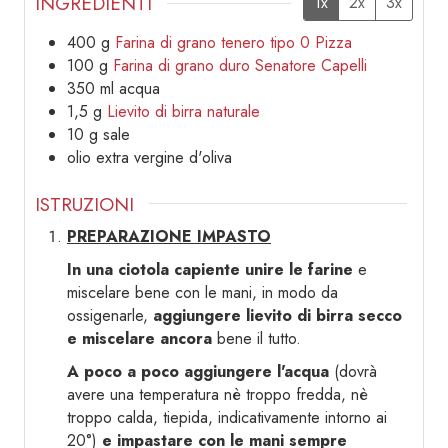
INGREDIENTI
1x
2x
3x
400
g
Farina di grano tenero tipo 0 Pizza
100
g
Farina di grano duro Senatore Capelli
350
ml
acqua
1,5
g
Lievito di birra naturale
10
g
sale
olio extra vergine d'oliva
ISTRUZIONI
PREPARAZIONE IMPASTO
In una ciotola capiente unire le farine
e
miscelare bene con le mani, in modo da
ossigenarle,
aggiungere lievito di birra secco
e miscelare ancora
bene il tutto.
A poco a poco aggiungere l'acqua
(dovrà
avere una temperatura nè troppo fredda, nè
troppo calda, tiepida, indicativamente intorno ai
20°)
e impastare con le mani sempre