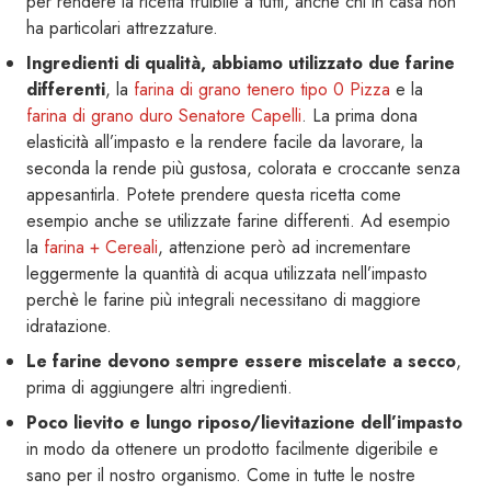
per rendere la ricetta fruibile a tutti, anche chi in casa non
ha particolari attrezzature.
Ingredienti di qualità, abbiamo utilizzato due farine
differenti
, la
farina di grano tenero tipo 0 Pizza
e la
farina di grano duro Senatore Capelli
. La prima dona
elasticità all’impasto e la rendere facile da lavorare, la
seconda la rende più gustosa, colorata e croccante senza
appesantirla. Potete prendere questa ricetta come
esempio anche se utilizzate farine differenti. Ad esempio
la
farina + Cereali
, attenzione però ad incrementare
leggermente la quantità di acqua utilizzata nell’impasto
perchè le farine più integrali necessitano di maggiore
idratazione.
Le farine devono sempre essere miscelate a secco
,
prima di aggiungere altri ingredienti.
Poco lievito e lungo riposo/lievitazione dell’impasto
in modo da ottenere un prodotto facilmente digeribile e
sano per il nostro organismo. Come in tutte le nostre