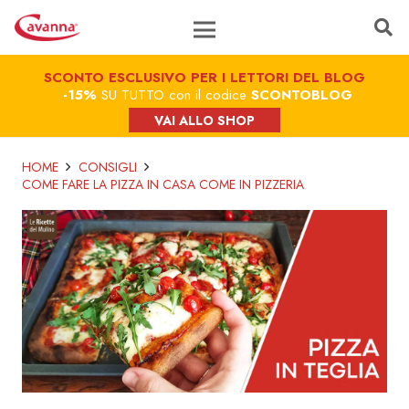
SCONTO ESCLUSIVO PER I LETTORI DEL BLOG
-15%
SU TUTTO con il codice
SCONTOBLOG
VAI ALLO SHOP
HOME
CONSIGLI
COME FARE LA PIZZA IN CASA COME IN PIZZERIA