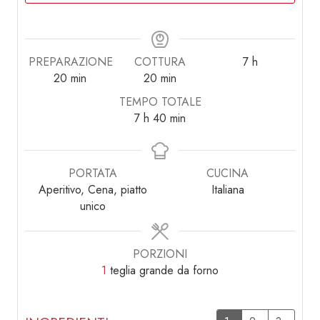
ore
PREPARAZIONE
COTTURA
7
h
minuti
minuti
20
min
20
min
TEMPO TOTALE
ore
minuti
7
h
40
min
PORTATA
CUCINA
Aperitivo, Cena, piatto
Italiana
unico
PORZIONI
1
teglia grande da forno