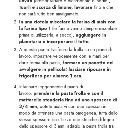
lievito
(cremor tartaro e bicarbonato di sodio)
,
tuorli e scorza di limone, lavorare
fino a che
non sarà tutto ben amalgamato.
In una ciotola miscelare la farina di mais con
la farina tipo 1
(le farine vanno sempre miscelate
prima di utilizzarle, a secco),
aggiungere in
planetaria e incorporare il tutto.
A questo punto trasferire la frolla su un piano di
lavoro, impastare velocemente con le mani per
dare forma alla pasta,
formare un panetto ed
avvolgere in pellicola; lasciare riposare in
frigorifero per almeno 1 ora.
Infarinare leggermente il piano di
lavoro,
prendere la pasta frolla e con il
mattarello stenderla fino ad uno spessore di
3/4 mm
, potete aiutarvi con due spessori in
modo da ottenere una pasta omogenea, tutta dello
stesso spessore (io utilizzo due stecche di legno
dello spessore di 3 mm, adagio la pasta frolla tra