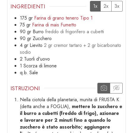
INGREDIENTI
1x
2x
3x
175
gr
Farina di grano tenero Tipo 1
75
gr
Farina di mais Fumetto
90
gr
Burro
freddo di frigorifero a cubetti
90
gr
Zucchero
4
gr
Lievito
2 gr cremor tartaro + 2 gr bicarbonato
sodio
2
Tuorli d'uovo
1
Scorza di limone
q.b.
Sale
ISTRUZIONI
Nella ciotola della planetaria, munita di FRUSTA K
(detta anche a FOGLIA),
mettere lo zucchero e
il burro a cubetti (freddo di frigo), azionare
e lavorare per 2 minuti fino a quando lo
zucchero è stato assorbito; aggiungere