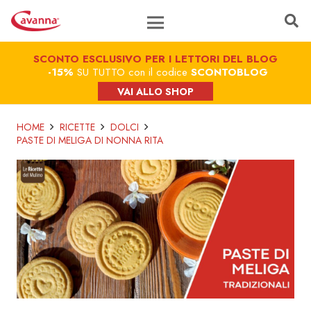
SCONTO ESCLUSIVO PER I LETTORI DEL BLOG
-15%
SU TUTTO con il codice
SCONTOBLOG
VAI ALLO SHOP
HOME
RICETTE
DOLCI
PASTE DI MELIGA DI NONNA RITA