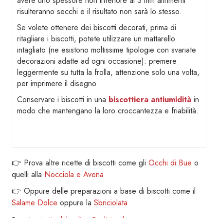
avere uno spessore non inferiore ai 3 mm altrimenti
risulteranno secchi e il risultato non sarà lo stesso.
Se volete ottenere dei biscotti decorati, prima di
ritagliare i biscotti, potete utilizzare un mattarello
intagliato (ne esistono moltissime tipologie con svariate
decorazioni adatte ad ogni occasione): premere
leggermente su tutta la frolla, attenzione solo una volta,
per imprimere il disegno.
Conservare i biscotti in una
biscottiera antiumidità
in
modo che mantengano la loro croccantezza e friabilità.
👉 Prova altre ricette di biscotti come gli
Occhi di Bue
o
quelli alla
Nocciola e Avena
👉 Oppure delle preparazioni a base di biscotti come il
Salame Dolce
oppure la
Sbriciolata