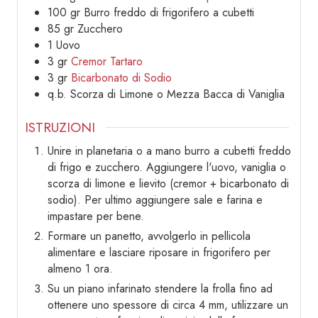
100
gr
Burro freddo di frigorifero a cubetti
85
gr
Zucchero
1
Uovo
3
gr
Cremor Tartaro
3
gr
Bicarbonato di Sodio
q.b.
Scorza di Limone o Mezza Bacca di Vaniglia
ISTRUZIONI
Unire in planetaria o a mano burro a cubetti freddo
di frigo e zucchero. Aggiungere l'uovo, vaniglia o
scorza di limone e lievito (cremor + bicarbonato di
sodio). Per ultimo aggiungere sale e farina e
impastare per bene.
Formare un panetto, avvolgerlo in pellicola
alimentare e lasciare riposare in frigorifero per
almeno 1 ora.
Su un piano infarinato stendere la frolla fino ad
ottenere uno spessore di circa 4 mm, utilizzare un