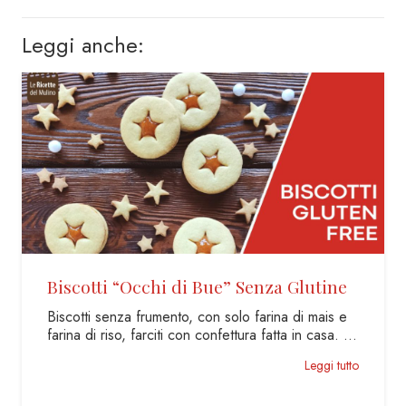
Leggi anche:
iscotti “Occhi di Bue” Senza Glutine
Pane
iscotti senza frumento, con solo farina di mais e
Rusti
rina di riso, farciti con confettura fatta in casa. …
panet
semp
Leggi tutto