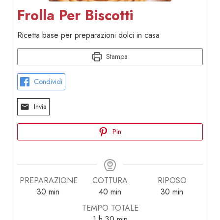
Frolla Per Biscotti
Ricetta base per preparazioni dolci in casa
Stampa
Condividi
Invia
Pin
PREPARAZIONE
COTTURA
RIPOSO
minuti
minuti
minuti
30
min
40
min
30
min
TEMPO TOTALE
ora
minuti
1
h
30
min