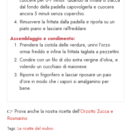
cuocere per 6-7 minuti. Quando la frittata si stacca
dal fondo della padella capovolgerla e cuocere
ancora 5 minuti senza coperchio.
Rimuovere la frittata dalla padella e riporla su un
piato piano e lasciare raffreddare.
Assemblaggio e condimento:
Prendere la ciotola delle verdure, unirvi l'orzo
ormai freddo e infine la frittata tagliata a pezzettini.
Condire con un filo di olio extra vergine d'oliva, e
volendo un cucchiaio di maionese.
Riporre in frigorifero e lasciar riposare un paio
d'ore in modo che i sapori si amalgamino per
bene.
👉 Prova anche la nostra ricetta dell’
Orzotto Zucca e
Rosmarino
Tags:
Le ricette del mulino