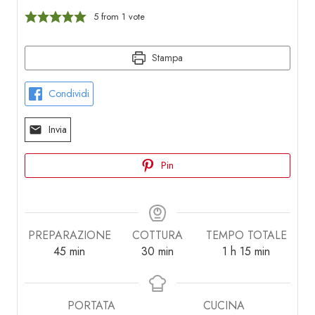
5
from 1 vote
Stampa
Condividi
Invia
Pin
PREPARAZIONE
COTTURA
TEMPO TOTALE
minuti
minuti
ora
minuti
45
min
30
min
1
h
15
min
PORTATA
CUCINA