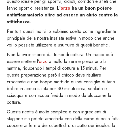
questo ideale per gli sportivi, ciclisti, corridori e atleti che
fanno sport di resistenza.
L’
orzo
ha un buon potere
antinfiammatorio oltre ad essere un aiuto contro la
stitichezza.
Per tutti questi motivi lo abbiamo scelto come ingrediente
principale della nostra insalata estiva in modo che anche
voi lo possiate utilizzare e usufruire di questi benefici.
Non fatevi intimorire dai tempi di cottura! Un trucco può
essere mettere l’
orzo
a mollo la sera e prepararlo la
mattina, riducendo i tempi di cottura a 15 minuti. Per
questa preparazione però il chicco deve risultare
croccante e non troppo morbido quindi consiglio di farlo
bollire in acqua salata per 30 minuti circa, scolarlo e
sciacquare con acqua fredda in modo da bloccarne la
cottura.
Questa ricetta è molto semplice e con ingredienti di
stagione ma potete arricchirla con della carne di pollo fatta
cuocere ai ferri o dei cubetti di prosciutto per ingolosirla