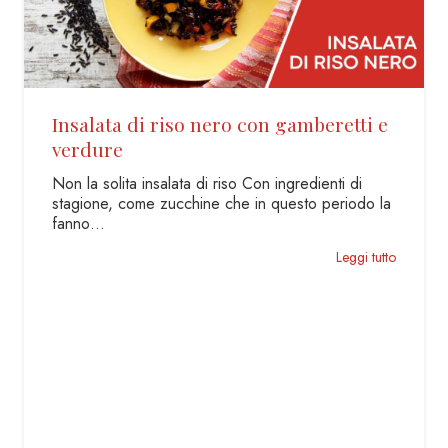
Focaccia Genovese
La focaccia ligure con Farina di Grano Duro
Senatore Cappelli La gustosissima focaccia
Genovese è conosciuta in tutta…
Leggi tutto