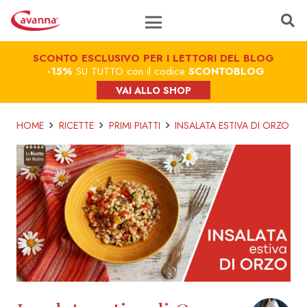
SCONTO ESCLUSIVO PER I LETTORI DEL BLOG
-15%
SU TUTTO con il codice
SCONTOBLOG
VAI ALLO SHOP
HOME
RICETTE
PRIMI PIATTI
INSALATA ESTIVA DI ORZO