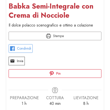
Babka Semi-Integrale con
Crema di Nocciole
Il dolce polacco scenografico e ottimo a colazione
Stampa
Condividi
Invia
Pin
PREPARAZIONE
COTTURA
LIEVITAZIONE
ora
minuti
ore
1
h
40
min
8
h