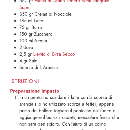
550
gr
Farina di Grano Tenero Semi Integrale
Super
350
gr
Crema di Nocciole
185
ml
Latte
75
gr
Burro
150
gr
Zucchero
100
ml
Acqua
2
Uova
2,5
gr
Lievito di Birra Secco
4
gr
Sale
Scorza di 1 Arancia
ISTRUZIONI
Preparazione Impasto
In un pentolino scaldare il latte con la scorza di
arancia ( io ho utilizzato scorza a fette), appena
prima del bollore togliere il pentolino dal fuoco e
aggiungere il burro a cubetti, mescolare fino a che
non sarà ben sciolto. Con l’aiuto di un colino