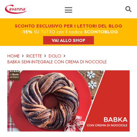
SCONTO ESCLUSIVO PER I LETTORI DEL BLOG
-15%
SU TUTTO con il codice
SCONTOBLOG
VAI ALLO SHOP
HOME
RICETTE
DOLCI
BABKA SEMI-INTEGRALE CON CREMA DI NOCCIOLE