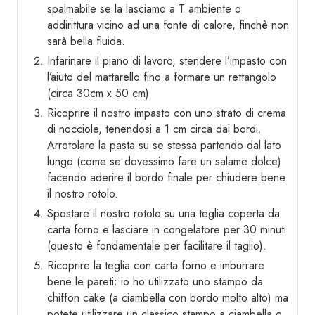
spalmabile se la lasciamo a T ambiente o
addirittura vicino ad una fonte di calore, finchè non
sarà bella fluida.
Infarinare il piano di lavoro, stendere l’impasto con
l’aiuto del mattarello fino a formare un rettangolo
(circa 30cm x 50 cm)
Ricoprire il nostro impasto con uno strato di crema
di nocciole, tenendosi a 1 cm circa dai bordi.
Arrotolare la pasta su se stessa partendo dal lato
lungo (come se dovessimo fare un salame dolce)
facendo aderire il bordo finale per chiudere bene
il nostro rotolo.
Spostare il nostro rotolo su una teglia coperta da
carta forno e lasciare in congelatore per 30 minuti
(questo è fondamentale per facilitare il taglio).
Ricoprire la teglia con carta forno e imburrare
bene le pareti; io ho utilizzato uno stampo da
chiffon cake (a ciambella con bordo molto alto) ma
potete utilizzare un classico stampo a ciambella o