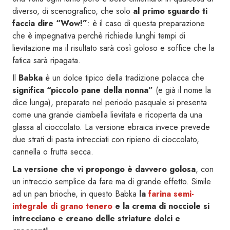
diverso, di scenografico, che solo
al primo sguardo ti
faccia dire “Wow!”
: è il caso di questa preparazione
che è impegnativa perchè richiede lunghi tempi di
lievitazione ma il risultato sarà così goloso e soffice che la
fatica sarà ripagata.
Il
Babka
è un dolce tipico della tradizione polacca che
significa “piccolo pane della nonna”
(e già il nome la
dice lunga), preparato nel periodo pasquale si presenta
come una grande ciambella lievitata e ricoperta da una
glassa al cioccolato. La versione ebraica invece prevede
due strati di pasta intrecciati con ripieno di cioccolato,
cannella o frutta secca.
La versione che vi propongo è davvero golosa
, con
un intreccio semplice da fare ma di grande effetto. Simile
ad un pan brioche, in questo Babka
la
farina semi-
integrale di grano tenero
e la crema di nocciole si
intrecciano e creano delle striature dolci e