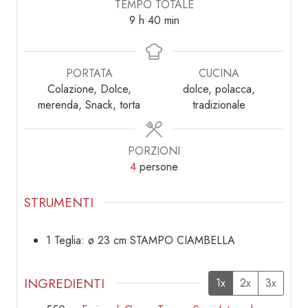
TEMPO TOTALE
ore
minuti
9
h
40
min
PORTATA
CUCINA
Colazione, Dolce,
dolce, polacca,
merenda, Snack, torta
tradizionale
PORZIONI
4
persone
STRUMENTI
1 Teglia: ø 23 cm STAMPO CIAMBELLA
INGREDIENTI
1x
2x
3x