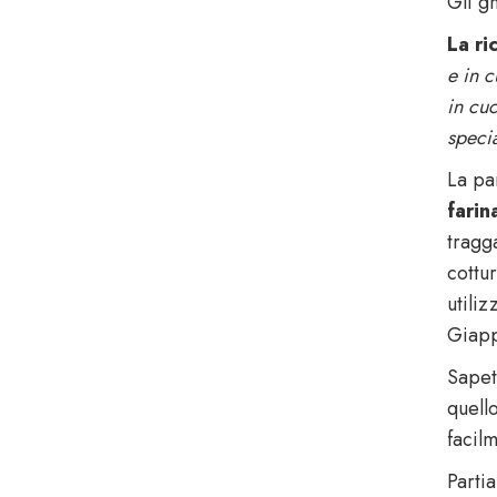
Gli g
La ri
e in c
in cu
specia
La par
farin
tragg
cottur
utili
Giapp
Sapet
quell
facil
Parti