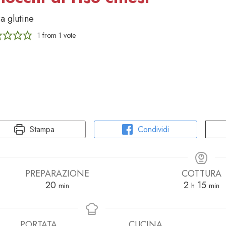
a glutine
1
from 1 vote
Stampa
Condividi
PREPARAZIONE
COTTURA
minuti
ore
minut
20
2
15
min
h
min
PORTATA
CUCINA