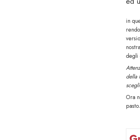
ed u
in que
rendo
versi
nostra
degli
Attenz
della 
scegli
Ora n
pasto
Gn