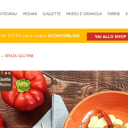
NTEGRALI
VEGANI
GALLETTE
MUESLI E GRANOLA
FARINE
K
%
SU TUTTO con il codice
SCONTOBLOG
VAI ALLO SHOP
 – SENZA GLUTINE