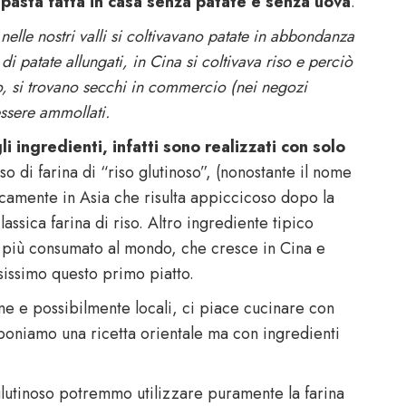
a
pasta fatta in casa senza patate e senza uova
.
 nelle nostri valli si coltivavano patate in abbondanza
i patate allungati, in Cina si coltivava riso e perciò
o, si trovano secchi in commercio (nei negozi
 essere ammollati.
i ingredienti, infatti sono realizzati con solo
uso di farina di “riso glutinoso”, (nonostante il nome
icamente in Asia che risulta appiccicoso dopo la
ssica farina di riso. Altro ingrediente tipico
go più consumato al mondo, che cresce in Cina e
issimo questo primo piatto.
ne e possibilmente locali, ci piace cucinare con
oponiamo una ricetta orientale ma con ingredienti
 glutinoso potremmo utilizzare puramente la farina