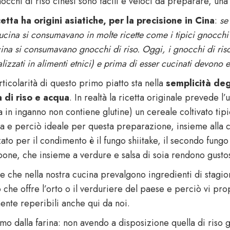
nocchi di riso cinesi sono facili e veloci da preparare, un
cetta ha origini asiatiche, per la precisione in Cina
:
se
ucina si consumavano in molte ricette come i tipici gnocchi d
cina si consumavano gnocchi di riso. Oggi, i gnocchi di ris
lizzati in alimenti etnici) e prima di esser cucinati devono
ticolarità di questo primo piatto sta nella
semplicità degl
a di riso e acqua
. In realtà la ricetta originale prevede l’
a in inganno non contiene glutine) un cereale coltivato tip
a e perciò ideale per questa preparazione, insieme alla cla
zzato per il condimento è il fungo shiitake, il secondo fun
one, che insieme a verdure e salsa di soia rendono gustos
e che nella nostra cucina prevalgono ingredienti di stagio
o che offre l’orto o il verduriere del paese e perciò vi pr
mente reperibili anche qui da noi.
amo dalla farina: non avendo a disposizione quella di riso