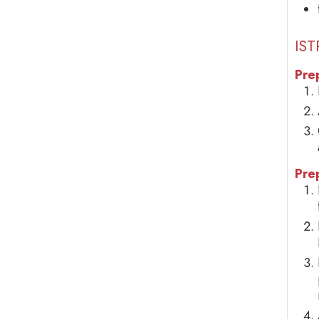
IST
Pre
Pre