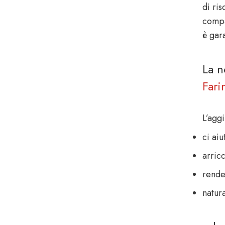
di ri
compat
è gara
La n
Fari
L’agg
ci aiu
arricc
rende
natura