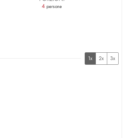
4
persone
1x
2x
3x