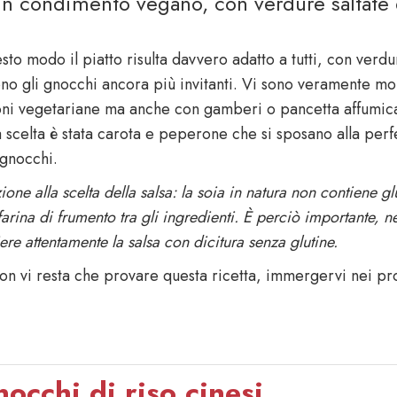
n condimento vegano, con verdure saltate e
sto modo il piatto risulta davvero adatto a tutti, con verd
no gli gnocchi ancora più invitanti. Vi sono veramente mol
oni vegetariane ma anche con gamberi o pancetta affumicat
 scelta è stata carota e peperone che si sposano alla perfe
 gnocchi.
ione alla scelta della salsa: la soia in natura non contiene gl
farina di frumento tra gli ingredienti. È perciò importante, ne
ere attentamente la salsa con dicitura senza glutine.
on vi resta che provare questa ricetta, immergervi nei pr
.
occhi di riso cinesi