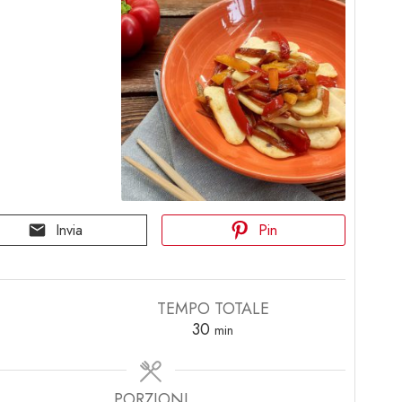
Invia
Pin
TEMPO TOTALE
i
minuti
30
min
PORZIONI