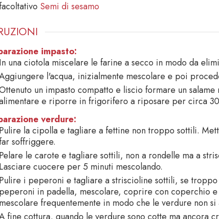
facoltativo
Semi di sesamo
RUZIONI
parazione impasto:
In una ciotola miscelare le farine a secco in modo da elimin
Aggiungere l'acqua, inizialmente mescolare e poi proced
Ottenuto un impasto compatto e liscio formare un salame 
alimentare e riporre in frigorifero a riposare per circa 30
parazione verdure:
Pulire la cipolla e tagliare a fettine non troppo sottili. Met
far soffriggere.
Pelare le carote e tagliare sottili, non a rondelle ma a stri
Lasciare cuocere per 5 minuti mescolando.
Pulire i peperoni e tagliare a striscioline sottili, se tro
peperoni in padella, mescolare, coprire con coperchio e 
mescolare frequentemente in modo che le verdure non si a
A fine cottura, quando le verdure sono cotte ma ancora cr