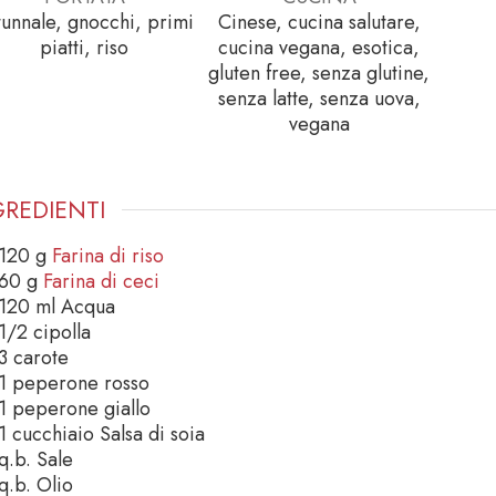
tunnale, gnocchi, primi
Cinese, cucina salutare,
piatti, riso
cucina vegana, esotica,
gluten free, senza glutine,
senza latte, senza uova,
vegana
GREDIENTI
120
g
Farina di riso
60
g
Farina di ceci
120
ml
Acqua
1/2
cipolla
3
carote
1
peperone rosso
1
peperone giallo
1
cucchiaio
Salsa di soia
q.b.
Sale
q.b.
Olio