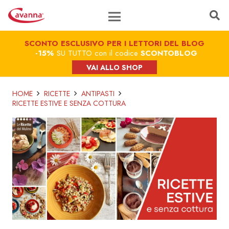
SCONTO ESCLUSIVO PER I LETTORI DEL BLOG
-15%
SU TUTTO con il codice
SCONTOBLOG
VAI ALLO SHOP
HOME
RICETTE
ANTIPASTI
RICETTE ESTIVE E SENZA COTTURA