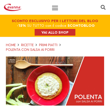
SCONTO ESCLUSIVO PER I LETTORI DEL BLOG
-15%
SU TUTTO con il codice
SCONTOBLOG
VAI ALLO SHOP
HOME
RICETTE
PRIMI PIATTI
POLENTA CON SALSA AI PORRI