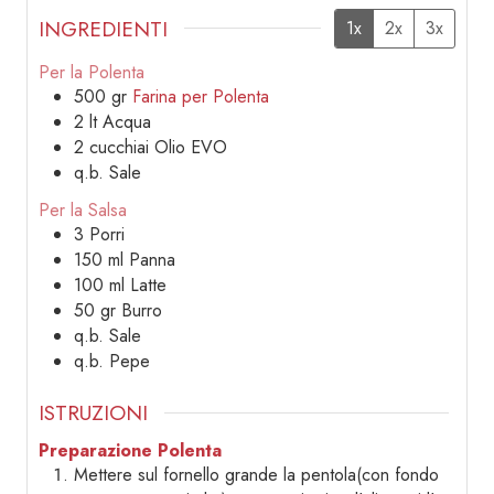
INGREDIENTI
1x
2x
3x
Per la Polenta
500
gr
Farina per Polenta
2
lt
Acqua
2
cucchiai
Olio EVO
q.b.
Sale
Per la Salsa
3
Porri
150
ml
Panna
100
ml
Latte
50
gr
Burro
q.b.
Sale
q.b.
Pepe
ISTRUZIONI
Preparazione Polenta
Mettere sul fornello grande la pentola(con fondo