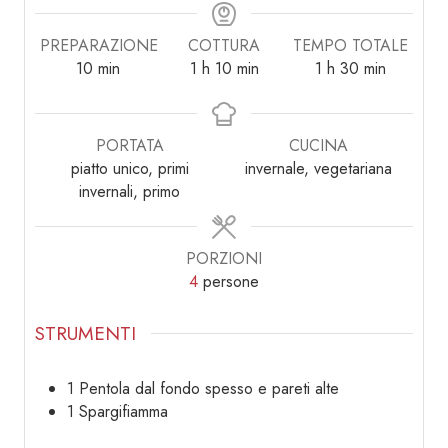
PREPARAZIONE
COTTURA
TEMPO TOTALE
minuti
ora
minuti
ora
minuti
10
min
1
h
10
min
1
h
30
min
PORTATA
CUCINA
piatto unico, primi
invernale, vegetariana
invernali, primo
PORZIONI
4
persone
STRUMENTI
1 Pentola dal fondo spesso e pareti alte
1 Spargifiamma