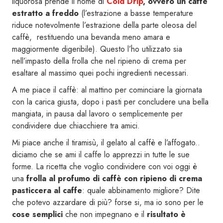
liquorosa prende il nome di
Cold Drip
, ovvero un caffè
estratto a freddo
(l’estrazione a basse temperature
riduce notevolmente l’estrazione della parte oleosa del
caffè, restituendo una bevanda meno amara e
maggiormente digeribile). Questo l’ho utilizzato sia
nell’impasto della frolla che nel ripieno di crema per
esaltare al massimo quei pochi ingredienti necessari.
A me piace il caffè: al mattino per cominciare la giornata
con la carica giusta, dopo i pasti per concludere una bella
mangiata, in pausa dal lavoro o semplicemente per
condividere due chiacchiere tra amici.
Mi piace anche il tiramisù, il gelato al caffè e l’affogato..
diciamo che se ami il caffe lo apprezzi in tutte le sue
forme. La ricetta che voglio condividere con voi oggi è
una
frolla al profumo di caffè con ripieno di crema
pasticcera al caffe
: quale abbinamento migliore? Dite
che potevo azzardare di più? forse si, ma io sono per le
cose semplici
che non impegnano e il
risultato è