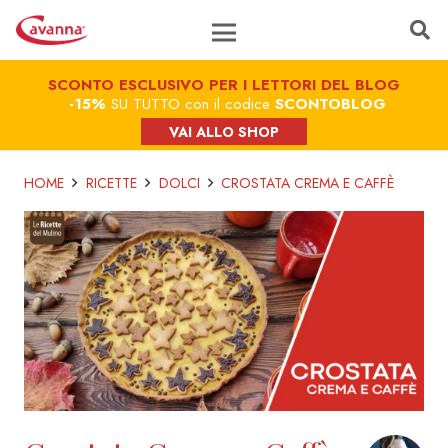
SCONTO ESCLUSIVO PER I LETTORI DEL BLOG
-15%
SU TUTTO con il codice
SCONTOBLOG
VAI ALLO SHOP
HOME
RICETTE
DOLCI
CROSTATA CREMA E CAFFÈ