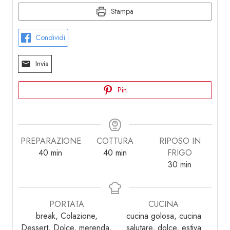
Stampa
Condividi
Invia
Pin
PREPARAZIONE
COTTURA
RIPOSO IN
minuti
minuti
40
min
40
min
FRIGO
minuti
30
min
PORTATA
CUCINA
break, Colazione,
cucina golosa, cucina
Dessert, Dolce, merenda,
salutare, dolce, estiva