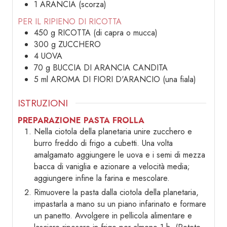
1
ARANCIA (scorza)
PER IL RIPIENO DI RICOTTA
450
g
RICOTTA (di capra o mucca)
300
g
ZUCCHERO
4
UOVA
70
g
BUCCIA DI ARANCIA CANDITA
5
ml
AROMA DI FIORI D'ARANCIO (una fiala)
ISTRUZIONI
PREPARAZIONE PASTA FROLLA
Nella ciotola della planetaria unire zucchero e
burro freddo di frigo a cubetti. Una volta
amalgamato aggiungere le uova e i semi di mezza
bacca di vaniglia e azionare a velocità media;
aggiungere infine la farina e mescolare.
Rimuovere la pasta dalla ciotola della planetaria,
impastarla a mano su un piano infarinato e formare
un panetto. Avvolgere in pellicola alimentare e