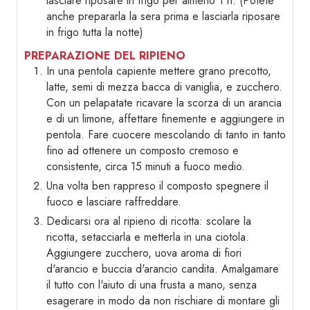
lasciare riposare in frigo per almeno 1 h. (Potete
anche prepararla la sera prima e lasciarla riposare
in frigo tutta la notte)
PREPARAZIONE DEL RIPIENO
In una pentola capiente mettere grano precotto,
latte, semi di mezza bacca di vaniglia, e zucchero.
Con un pelapatate ricavare la scorza di un arancia
e di un limone, affettare finemente e aggiungere in
pentola. Fare cuocere mescolando di tanto in tanto
fino ad ottenere un composto cremoso e
consistente, circa 15 minuti a fuoco medio.
Una volta ben rappreso il composto spegnere il
fuoco e lasciare raffreddare.
Dedicarsi ora al ripieno di ricotta: scolare la
ricotta, setacciarla e metterla in una ciotola.
Aggiungere zucchero, uova aroma di fiori
d'arancio e buccia d'arancio candita. Amalgamare
il tutto con l'aiuto di una frusta a mano, senza
esagerare in modo da non rischiare di montare gli