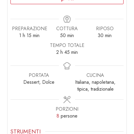
PREPARAZIONE
COTTURA
RIPOSO
ora
minuti
minuti
minuti
1
h
15
min
50
min
30
min
TEMPO TOTALE
ore
minuti
2
h
45
min
PORTATA
CUCINA
Dessert, Dolce
Italiana, napoletana,
tipica, tradizionale
PORZIONI
8
persone
STRUMENTI