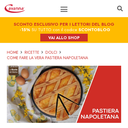
SCONTO ESCLUSIVO PER I LETTORI DEL BLOG
-15%
SU TUTTO con il codice
SCONTOBLOG
VAI ALLO SHOP
HOME
RICETTE
DOLCI
COME FARE LA VERA PASTIERA NAPOLETANA