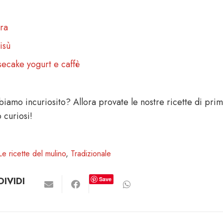
era
isù
ecake yogurt e caffè
iamo incuriosito? Allora provate le nostre ricette di prima
 curiosi!
Le ricette del mulino
,
Tradizionale
IVIDI
Save