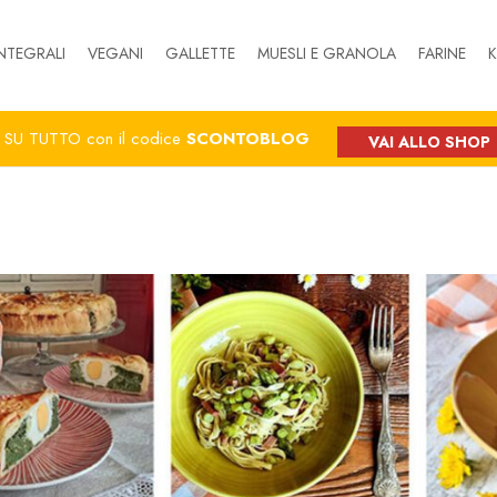
NTEGRALI
VEGANI
GALLETTE
MUESLI E GRANOLA
FARINE
K
%
SU TUTTO con il codice
SCONTOBLOG
VAI ALLO SHOP