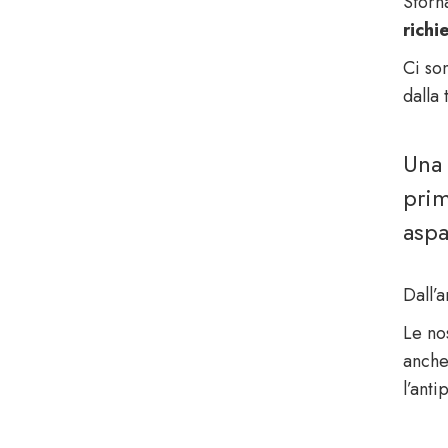
Sforn
rich
Ci so
dalla
Una 
prim
aspa
Dall’
Le no
anche
l’anti