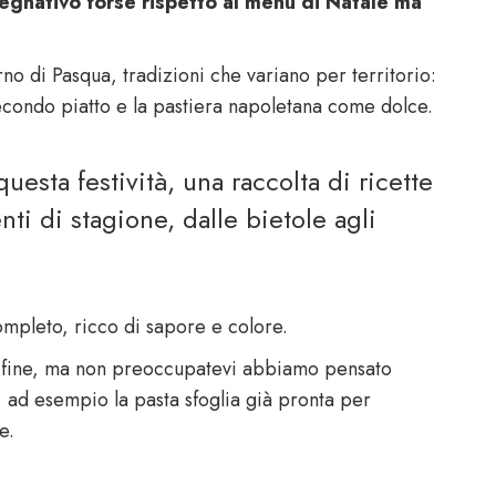
egnativo forse rispetto al menù di Natale ma
no di Pasqua, tradizioni che variano per territorio:
secondo piatto e la pastiera napoletana come dolce.
uesta festività, una raccolta di ricette
ti di stagione, dalle bietole agli
ompleto, ricco di sapore e colore.
lla fine, ma non preoccupatevi abbiamo pensato
 ad esempio la pasta sfoglia già pronta per
e.