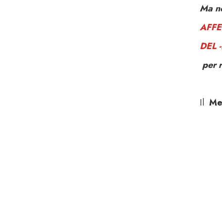
Ma no
AFFE
DEL 
per r
Il
Men