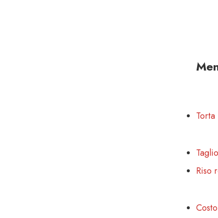
Men
Torta
Tagli
Riso r
Costo