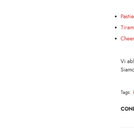
Pasti
Tiram
Chees
Vi abb
Siamo
Tags:
COND