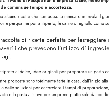
are il
M
enù di Pasqua non è impresa facile, meno imp
iede comunque tempo e accortezza.
no alcune ricette che non possono mancare in tavola il gior
 torta pasqualina per antipasto, la carne di agnello come 
raccolta di ricette perfetta per festeggiare q
averili che prevedono l’utilizzo di ingredien
ragi.
antipasto al dolce, idee originali per preparare un pasto c
stre proposte sono totalmente fatte in casa, dall’inizio a
 a delle soluzioni per accorciare i tempi di preparazione,
pasto o la pasta all’uovo per un primo piatto solo da condir