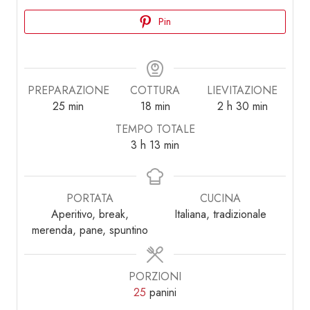
Pin
PREPARAZIONE
COTTURA
LIEVITAZIONE
minuti
minuti
ore
minuti
25
min
18
min
2
h
30
min
TEMPO TOTALE
ore
minuti
3
h
13
min
PORTATA
CUCINA
Aperitivo, break,
Italiana, tradizionale
merenda, pane, spuntino
PORZIONI
25
panini