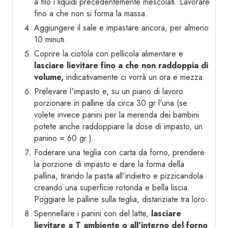
a filo i liquidi precedentemente mescolati. Lavorare
fino a che non si forma la massa.
Aggiungere il sale e impastare ancora, per almeno
10 minuti.
Coprire la ciotola con pellicola alimentare e
lasciare lievitare fino a che non raddoppia di
volume,
indicativamente ci vorrà un ora e mezza.
Prelevare l'impasto e, su un piano di lavoro
porzionare in palline da circa 30 gr l'una (se
volete invece panini per la merenda dei bambini
potete anche raddoppiare la dose di impasto, un
panino = 60 gr ).
Foderare una teglia con carta da forno, prendere
la porzione di impasto e dare la forma della
pallina, tirando la pasta all'indietro e pizzicandola
creando una superficie rotonda e bella liscia.
Poggiare le palline sulla teglia, distanziate tra loro.
Spennellare i panini con del latte,
lasciare
lievitare a T ambiente o all'interno del forno