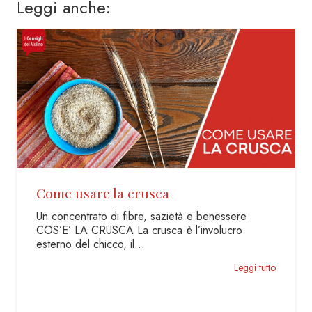
Leggi anche:
Cheesecake Cotta Mascarpon
Ricotta
 benessere
nvolucro
La ricetta con biscotti mela e farro e c
frutti di bosco Un buon motivo per rea
Leggi tutto