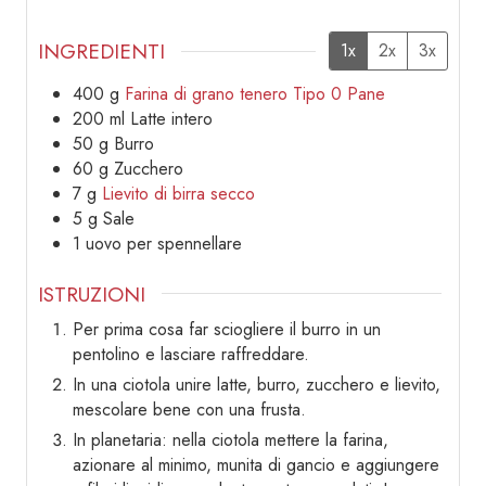
INGREDIENTI
1x
2x
3x
400
g
Farina di grano tenero Tipo 0 Pane
200
ml
Latte intero
50
g
Burro
60
g
Zucchero
7
g
Lievito di birra secco
5
g
Sale
1
uovo
per spennellare
ISTRUZIONI
Per prima cosa far sciogliere il burro in un
pentolino e lasciare raffreddare.
In una ciotola unire latte, burro, zucchero e lievito,
mescolare bene con una frusta.
In planetaria: nella ciotola mettere la farina,
azionare al minimo, munita di gancio e aggiungere