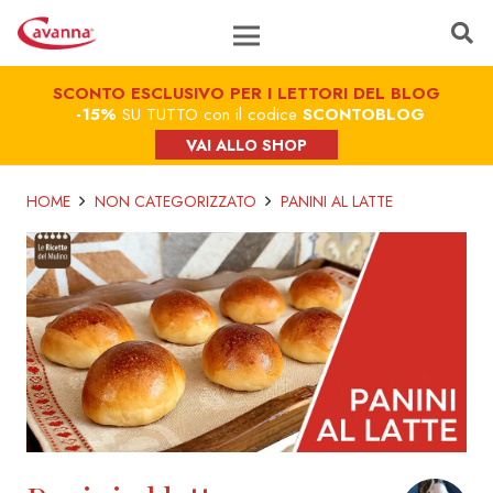
SCONTO ESCLUSIVO PER I LETTORI DEL BLOG
-15%
SU TUTTO con il codice
SCONTOBLOG
VAI ALLO SHOP
HOME
NON CATEGORIZZATO
PANINI AL LATTE