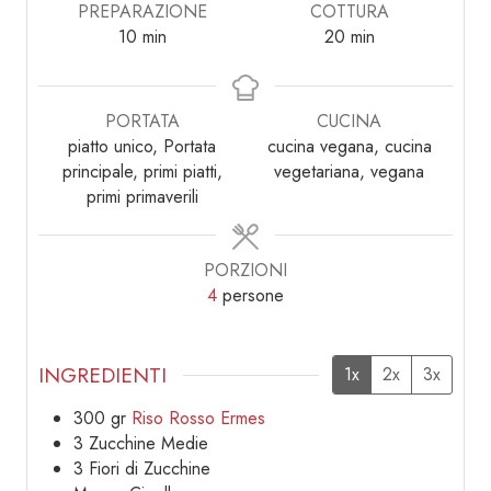
PREPARAZIONE
COTTURA
minuti
minuti
10
min
20
min
PORTATA
CUCINA
piatto unico, Portata
cucina vegana, cucina
principale, primi piatti,
vegetariana, vegana
primi primaverili
PORZIONI
4
persone
INGREDIENTI
1x
2x
3x
300
gr
Riso Rosso Ermes
3
Zucchine Medie
3
Fiori di Zucchine