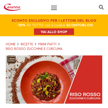
SCONTO ESCLUSIVO PER I LETTORI DEL BLOG
-15%
SU TUTTO con il codice
SCONTOBLOG
VAI ALLO SHOP
HOME
RICETTE
PRIMI PIATTI
RISO ROSSO ZUCCHINE E CURCUMA