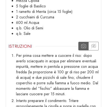
Mezza
Cipolla
5
foglie di
Basilico
1
rametto di
Menta (circa 15 foglie)
2
cucchiaini di
Curcuma
600
ml
Acqua
q.b.
Olio di Semi
q.b.
Sale
ISTRUZIONI
Per prima cosa mettere a cuocere il riso: dopo
averlo sciacquato in acqua per eliminare eventuali
impurità, mettere in pentola a pressione con acqua
fredda (la proporzione è 100 gr di riso per 200 ml
di acqua) e due pizzichi di sale fino; chiudere il
coperchio e porre sulla fiamma a fuoco medio. Dal
momento del “fischio” abbassare la fiamma e
lasciare cuocere per 15 minuti.
Intanto preparare il condimento. Tritare
grossolanamente la cipolla e porre in padella con