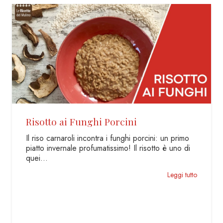
hi Porcini
Crumble Mele e Ca
ntra i funghi porcini: un primo
Un dolce che in realtà è
umatissimo! Il risotto è uno di
unisce il piacere di uno 
Leggi tutto