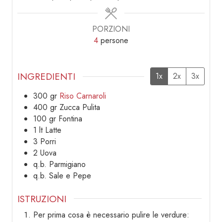
PORZIONI
4
persone
INGREDIENTI
1x
2x
3x
300
gr
Riso Carnaroli
400
gr
Zucca Pulita
100
gr
Fontina
1
lt
Latte
3
Porri
2
Uova
q.b.
Parmigiano
q.b.
Sale e Pepe
ISTRUZIONI
Per prima cosa è necessario pulire le verdure: