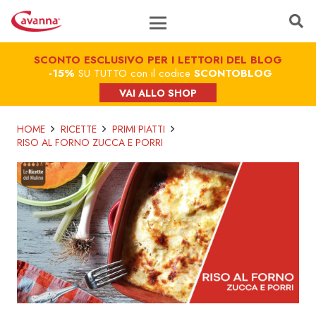
SCONTO ESCLUSIVO PER I LETTORI DEL BLOG
-15%
SU TUTTO con il codice
SCONTOBLOG
VAI ALLO SHOP
HOME
RICETTE
PRIMI PIATTI
RISO AL FORNO ZUCCA E PORRI