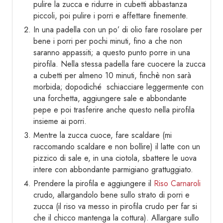
pulire la zucca e ridurre in cubetti abbastanza
piccoli, poi pulire i porri e affettare finemente.
In una padella con un po’ di olio fare rosolare per
bene i porri per pochi minuti, fino a che non
saranno appassiti; a questo punto porre in una
pirofila. Nella stessa padella fare cuocere la zucca
a cubetti per almeno 10 minuti, finchè non sarà
morbida; dopodiché schiacciare leggermente con
una forchetta, aggiungere sale e abbondante
pepe e poi trasferire anche questo nella pirofila
insieme ai porri.
Mentre la zucca cuoce, fare scaldare (mi
raccomando scaldare e non bollire) il latte con un
pizzico di sale e, in una ciotola, sbattere le uova
intere con abbondante parmigiano grattuggiato.
Prendere la pirofila e aggiungere il
Riso Carnaroli
crudo, allargandolo bene sullo strato di porri e
zucca (il riso va messo in pirofila crudo per far si
che il chicco mantenga la cottura). Allargare sullo