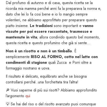
Dal profumo di autunno e di casa, questa ricetta se la
ricorda mia mamma perché anni fa la preparava la nonna e,
dato che lei lo fa cosi bene e io lo mangio sempre
volentieri, ne abbiamo approfittato per preparare questo
piatto insieme.
Le tradizioni
sono importanti e
vanno
vissute per poi essere raccontate, trasmesse e
mantenute in vita
; allora condivido questo bel momento,
questa ricetta e questo profumino che già si sente…
Non è un risotto e non è un timballo
. È
semplicemente
RISO AL FORNO, cotto nel latte con
condimenti di stagione
quali Zucca e Porri oltre a
formaggio nostrano e uova.
Il risultato è delicato, equilibrato anche se bisogna
controllarsi perché..una forchettata tira l’altra!
🔎 Vuoi saperne di più sui risotti? Abbiamo approfondito
l’argomento
qui
💡 Se hai del riso o del risotto avanzato puoi comunque